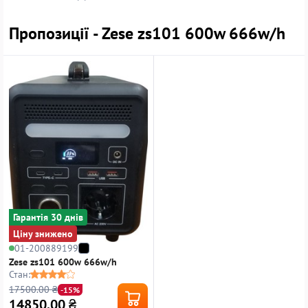
Пропозиції - Zese zs101 600w 666w/h
Гарантiя 30 днiв
Ціну знижено
01-200889199
Zese zs101 600w 666w/h
Стан:
17500.00 ₴
-15%
14850.00
₴