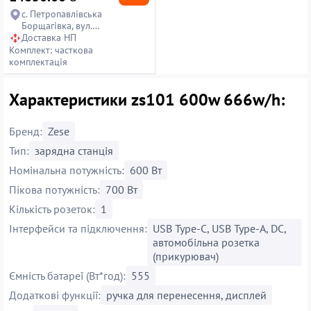
с. Петропавлівська
Борщагівка, вул.
Петропавлівська, 14
Доставка НП
Комплект: часткова
комплектація
Характеристики zs101 600w 666w/h:
Бренд:
Zese
Тип:
зарядна станція
Номінальна потужність:
600 Вт
Пікова потужність:
700 Вт
Кількість розеток:
1
Інтерфейси та підключення:
USB Type-C, USB Type-A, DC,
автомобільна розетка
(прикурювач)
Ємність батареї (Вт*год):
555
Додаткові функції:
ручка для перенесення, дисплей