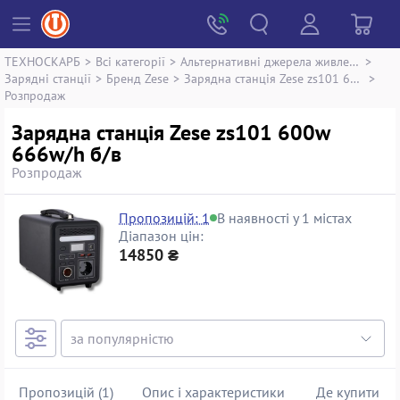
ТЕХНОСКАРБ
>
Всі категорії
>
Альтернативні джерела живлення
>
Зарядні станції
>
Бренд Zese
>
Зарядна станція Zese zs101 600w 666w/h
>
Розпродаж
Зарядна станція Zese zs101 600w
666w/h б/в
Розпродаж
Пропозицій: 1
В наявності у 1 містах
Діапазон цін:
14850 ₴
Пропозицій (1)
Опис і характеристики
Де купити