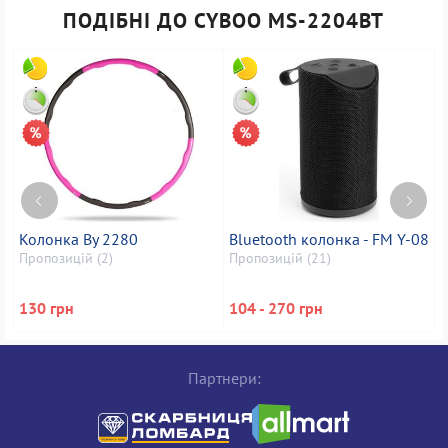
ПОДІБНІ ДО CYBOO MS-2204BT
Колонка By 2280
Bluetooth колонка - FM Y-08
П
G
Пропозицій (2)
Пропозицій (21)
П
130 грн
104 - 270 грн
1
Партнери: