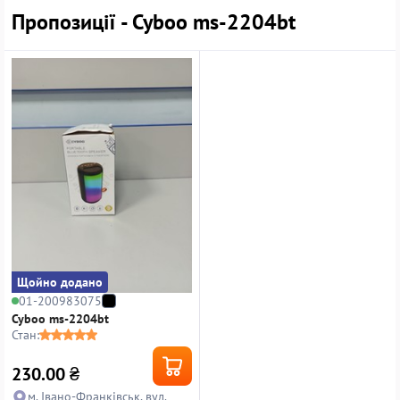
Пропозиції - Cyboo ms-2204bt
Щойно додано
01-200983075
Cyboo ms-2204bt
Стан:
230.00
₴
м. Івано-Франківськ, вул.