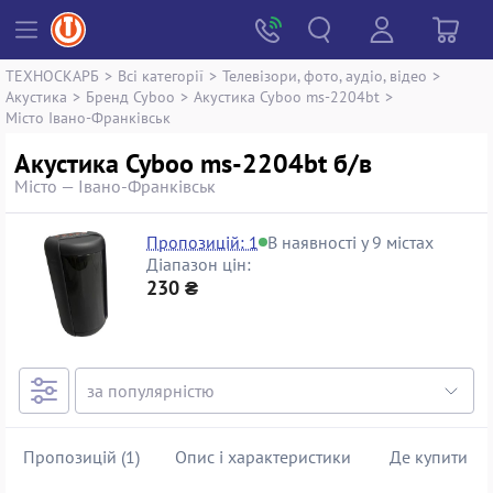
ТЕХНОСКАРБ
>
Всі категорії
>
Телевізори, фото, аудіо, відео
>
Акустика
>
Бренд Cyboo
>
Акустика Cyboo ms-2204bt
>
Місто Івано-Франківськ
Акустика Cyboo ms-2204bt б/в
Місто — Івано-Франківськ
Пропозицій: 1
В наявності у 9 містах
Діапазон цін:
230 ₴
Пропозицій (1)
Опис і характеристики
Де купити