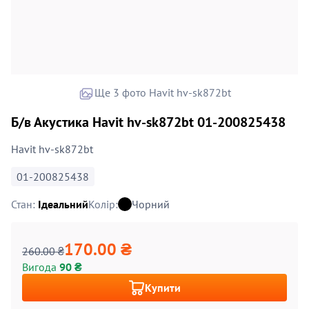
Ще 3 фото Havit hv-sk872bt
Б/в Акустика Havit hv-sk872bt 01-200825438
Havit hv-sk872bt
01-200825438
Стан:
Ідеальний
Колір:
Чорний
170.00 ₴
260.00 ₴
Вигода
90 ₴
Купити