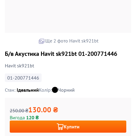
Ще 2 фото Havit sk921bt
Б/в Акустика Havit sk921bt 01-200771446
Havit sk921bt
01-200771446
Стан:
Ідеальний
Колір:
Чорний
130.00 ₴
250.00 ₴
Вигода
120 ₴
Купити