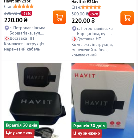
Havit sk921bt
Havit sk921bt
Стан:
Стан:
300.00 ₴
300.00 ₴
-26%
-26%
220.00
₴
220.00
₴
с. Петропавлівська
с. Петропавлівська
Борщагівка, вул.
Борщагівка, вул.
Петропавлівська, 14
Доставка НП
Петропавлівська, 14
Доставка НП
Комплект: інструкція,
Комплект: інструкція,
мережевий кабель
мережевий кабель,
комплектний
Гарантiя 30 днiв
Гарантiя 30 днiв
Ціну знижено
Ціну знижено