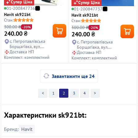
Супер Ціна
Супер Ціна
01-200847736
01-200847737
Havit sk921bt
Havit sk921bt
Стан:
Стан:
300.00 ₴
300.00 ₴
-20%
-20%
240.00
₴
240.00
₴
с. Петропавлівська
с. Петропавлівська
Борщагівка, вул.
Борщагівка, вул.
Петропавлівська, 14
Доставка НП
Петропавлівська, 14
Доставка НП
Комплект: комплектний
Комплект: комплектний
Завантажити ще 24
<
1
2
3
4
>
Характеристики sk921bt:
Бренд:
Havit