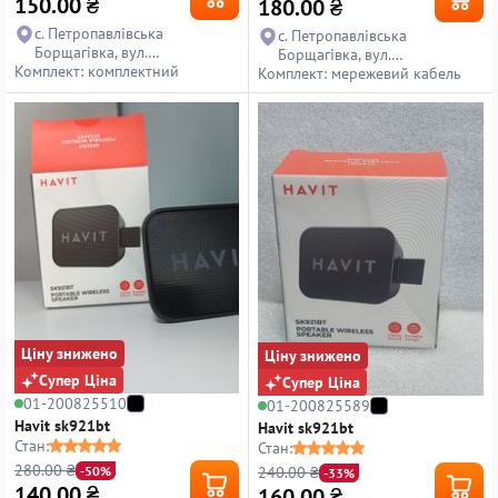
150.00
₴
180.00
₴
с. Петропавлівська
с. Петропавлівська
Борщагівка, вул.
Борщагівка, вул.
Комплект: комплектний
Петропавлівська, 14
Комплект: мережевий кабель
Петропавлівська, 14
Ціну знижено
Ціну знижено
Супер Ціна
Супер Ціна
01-200825510
01-200825589
Havit sk921bt
Havit sk921bt
Стан:
Стан:
280.00 ₴
240.00 ₴
-50%
-33%
140.00
₴
160.00
₴