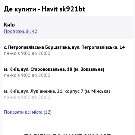
Де купити - Havit sk921bt
Київ
Пропозицій: 42
с. Петропавлівська Борщагівка, вул. Петропавлівська, 14
пн-нд з 9:00 до 20:00
м. Київ, вул. Старовокзальна, 18 (м. Вокзальна)
пн-нд з 9:00 до 20:00
м. Київ, вул. Лук`яненка, 21, корпус 7 (м. Мінська)
пн-нд з 9:00 до 20:00
Показати всі міста (12) ↓
м. Київ, вул. Вишгородська, 56/2
пн-нд з 9:00 до 20:00