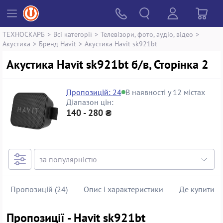
ТЕХНОСКАРБ
>
Всі категорії
>
Телевізори, фото, аудіо, відео
>
Акустика
>
Бренд Havit
>
Акустика Havit sk921bt
Акустика Havit sk921bt б/в, Сторінка 2
Пропозицій: 24
В наявності у 12 містах
Діапазон цін:
140 - 280 ₴
Пропозицій (24)
Опис і характеристики
Де купити
Пропозиції - Havit sk921bt