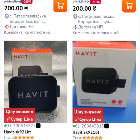
250.00 ₴
250.00 ₴
-20%
-20%
200.00
₴
200.00
₴
с. Петропавлівська
с. Петропавлівська
Борщагівка, вул.
Борщагівка, вул.
Петропавлівська, 14
Доставка НП
Петропавлівська, 14
Доставка НП
Комплект: комплектний
Комплект: комплектний
Ціну знижено
Ціну знижено
Супер Ціна
Супер Ціна
01-200843527
01-200845015
Havit sk921bt
Havit sk921bt
Стан:
Стан: