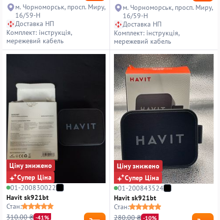
м. Чорноморськ, просп. Миру,
м. Чорноморськ, просп. Миру,
16/59-Н
16/59-Н
Доставка НП
Доставка НП
Комплект: інструкція,
Комплект: інструкція,
мережевий кабель
мережевий кабель
Ціну знижено
Ціну знижено
Супер Ціна
Супер Ціна
01-200830022
01-200843524
Havit sk921bt
Havit sk921bt
Стан:
Стан:
310.00 ₴
280.00 ₴
-41%
-10%