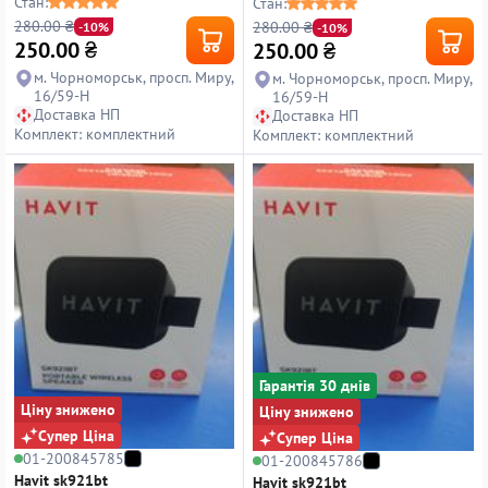
Стан:
Стан:
280.00 ₴
280.00 ₴
-10%
-10%
250.00
₴
250.00
₴
м. Чорноморськ, просп. Миру,
м. Чорноморськ, просп. Миру,
16/59-Н
16/59-Н
Доставка НП
Доставка НП
Комплект: комплектний
Комплект: комплектний
Гарантiя 30 днiв
Ціну знижено
Ціну знижено
Супер Ціна
Супер Ціна
01-200845785
01-200845786
Havit sk921bt
Havit sk921bt