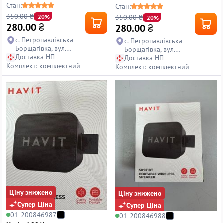
Стан:
Стан:
350.00 ₴
350.00 ₴
-20%
-20%
280.00
₴
280.00
₴
с. Петропавлівська
с. Петропавлівська
Борщагівка, вул.
Борщагівка, вул.
Петропавлівська, 14
Доставка НП
Петропавлівська, 14
Доставка НП
Комплект: комплектний
Комплект: комплектний
Ціну знижено
Ціну знижено
Супер Ціна
Супер Ціна
01-200846987
01-200846988