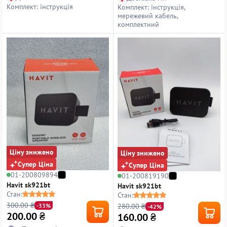
Комплект: інструкція
Комплект: інструкція,
мережевий кабель,
комплектний
Ціну знижено
Ціну знижено
Супер Ціна
Супер Ціна
01-200809894
01-200819190
Havit sk921bt
Havit sk921bt
Стан:
Стан:
300.00 ₴
280.00 ₴
-33%
-42%
200.00
₴
160.00
₴