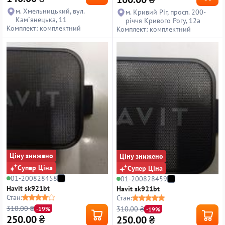
м. Хмельницький, вул.
м. Кривий Ріг, просп. 200-
Кам`янецька, 11
річчя Кривого Рогу, 12а
Комплект: комплектний
Комплект: комплектний
Ціну знижено
Ціну знижено
Супер Ціна
Супер Ціна
01-200828458
01-200828459
Havit sk921bt
Havit sk921bt
Стан:
Стан:
310.00 ₴
310.00 ₴
-19%
-19%
250.00
₴
250.00
₴