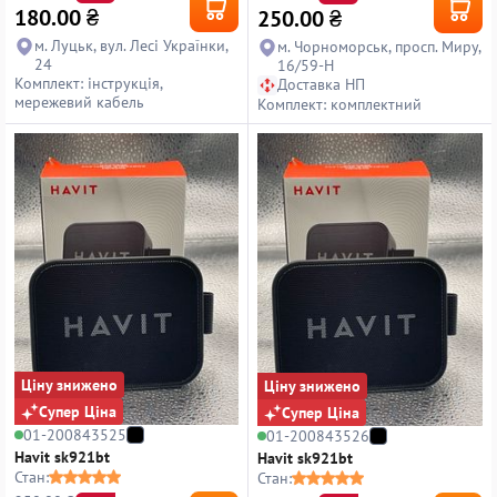
180.00
₴
250.00
₴
м. Луцьк, вул. Лесі Українки,
м. Чорноморськ, просп. Миру,
24
16/59-Н
Комплект: інструкція,
Доставка НП
мережевий кабель
Комплект: комплектний
Ціну знижено
Ціну знижено
Супер Ціна
Супер Ціна
01-200843525
01-200843526
Havit sk921bt
Havit sk921bt
Стан:
Стан: