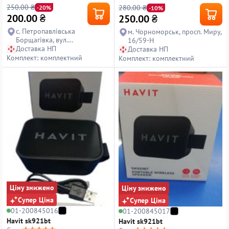
250.00 ₴
280.00 ₴
-20%
-10%
200.00
₴
250.00
₴
с. Петропавлівська
м. Чорноморськ, просп. Миру,
Борщагівка, вул.
16/59-Н
Петропавлівська, 14
Доставка НП
Доставка НП
Комплект: комплектний
Комплект: комплектний
Ціну знижено
Ціну знижено
Супер Ціна
Супер Ціна
01-200845016
01-200845017
Havit sk921bt
Havit sk921bt