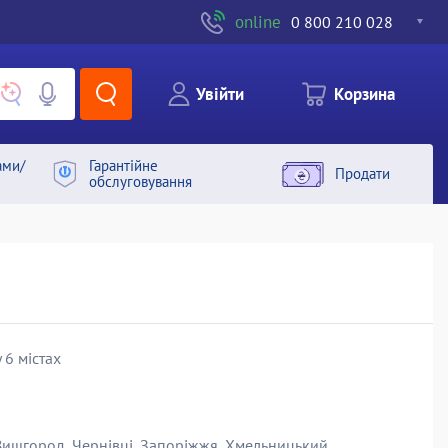
online
0 800 210 028
Увiйти
Корзина
ами/
Гарантiйне
Продати
обслуговування
 6 містах
, Вишгород, Чернівці, Запоріжжя, Хмельницький