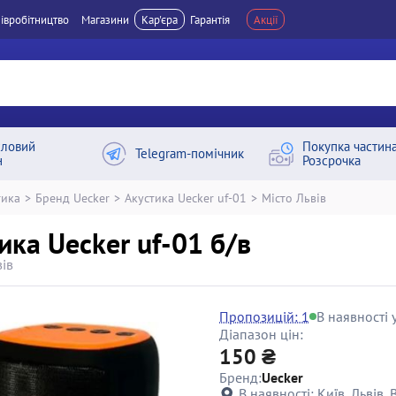
івробітництво
Магазини
Кар'єра
Гарантія
Акції
ловий
Покупка частин
Telegram-помічник
н
Розсрочка
тика
>
Бренд Uecker
>
Акустика Uecker uf-01
>
Місто Львів
ика Uecker uf-01 б/в
вів
Пропозицій: 1
В наявності у
Діапазон цін:
150 ₴
Бренд:
Uecker
В наявності:
Київ, Львів