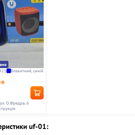
ано
921
Блакитний, синій
вул. О.Фредра, 6
струкція
ристики uf-01: