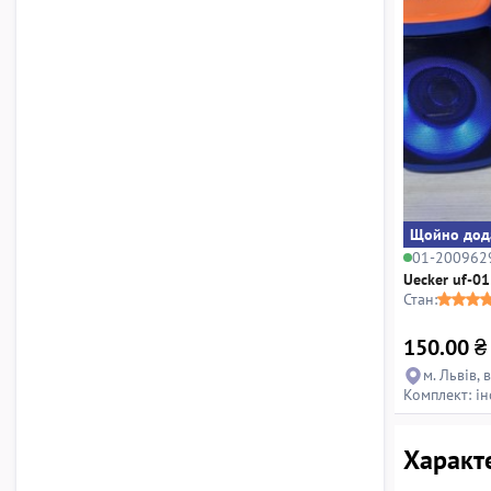
Щойно дод
01-200962
Uecker uf-01
Стан:
150.00
₴
м. Львів, 
Комплект: ін
Характе