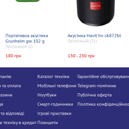
Портативна акустика
Акустика Havit hv-sk872bt
Grunheim gw 102 g
Пропозицій (21)
Пропозицій (1)
180 грн
130 - 230 грн
панію
Каталог техніки
Гарантійне обслуговуван
 та оплата
Мобільні телефони
Telegram-помічник
газини
Ноутбуки
Публічна оферта
ця
Смарт-годинники
Політика конфіденційнос
та відповіді
Ігрові приставки
 техніку в кредит
Планшети