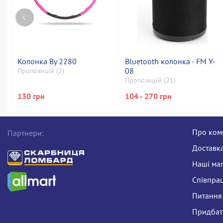
Колонка By 2280
Bluetooth колонка - FM Y-
08
Пропозицій (2)
Пропозицій (21)
130 грн
104 - 270 грн
Про ком
Партнери:
Доставка
Наші ма
Співпра
Питання 
Придбати