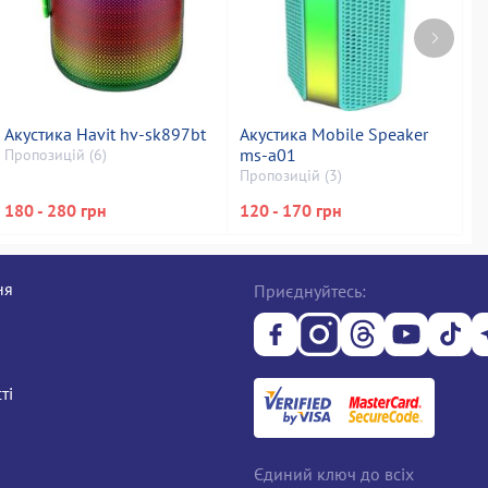
Акустика Havit hv-sk897bt
Акустика Mobile Speaker
А
ms-a01
2
Пропозицій (6)
Пропозицій (3)
П
180 - 280 грн
120 - 170 грн
1
ня
Приєднуйтесь:
ті
Єдиний ключ до всіх