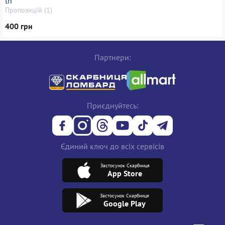
tn
Пропозицій (1)
400 грн
Партнери:
Приєднуйтесь:
Єдиний ключ до всіх сервісів
Застосунок Скарбниця
App Store
Застосунок Скарбниця
Google Play