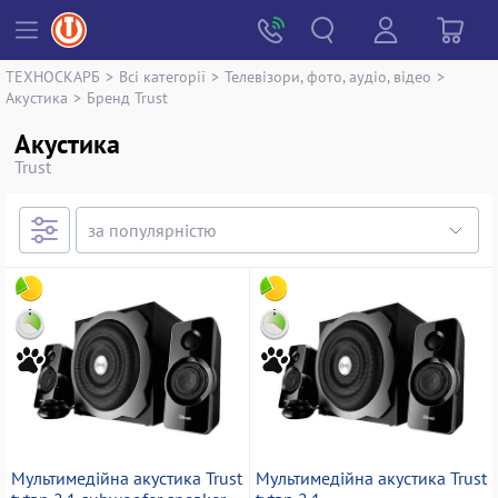
ТЕХНОСКАРБ
>
Всі категорії
>
Телевізори, фото, аудіо, відео
>
Акустика
>
Бренд Trust
Акустика
Trust
Мультимедійна акустика Trust
Мультимедійна акустика Trust