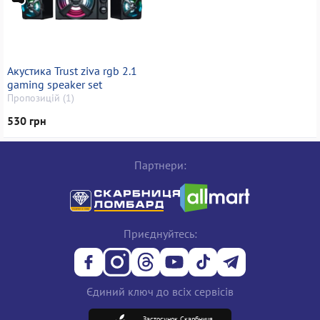
Акустика Trust ziva rgb 2.1
gaming speaker set
Пропозицій (1)
530 грн
Партнери:
Приєднуйтесь:
Єдиний ключ до всіх сервісів
Застосунок Скарбниця