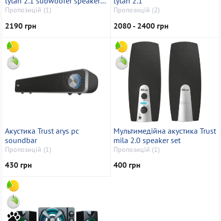
tytan 2.1 subwoofer speaker
tytan 2.1
set
Пропозицій (1)
Пропозицій (2)
2190 грн
2080 - 2400 грн
Акустика Trust arys pc
Мультимедійна акустика Trust
soundbar
mila 2.0 speaker set
Пропозицій (1)
Пропозицій (1)
430 грн
400 грн