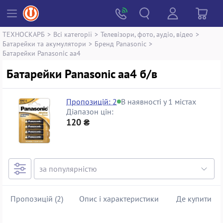
ТЕХНОСКАРБ
>
Всі категорії
>
Телевізори, фото, аудіо, відео
>
Батарейки та акумулятори
>
Бренд Panasonic
>
Батарейки Panasonic аа4
Батарейки Panasonic аа4 б/в
Пропозицій: 2
В наявності у 1 містах
Діапазон цін:
120 ₴
Пропозицій (2)
Опис і характеристики
Де купити