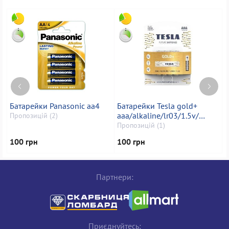
Батарейки Panasonic aa4
Батарейки Tesla gold+
Б
aaa/alkaline/lr03/1.5v/
Пропозицій (2)
П
упак4шт
Пропозицій (1)
100 грн
100 грн
1
Партнери:
Приєднуйтесь: