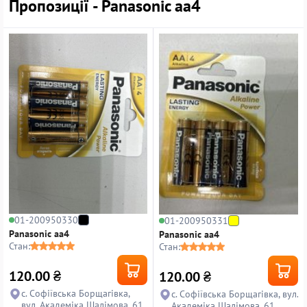
Пропозиції - Panasonic аа4
01-200950330
01-200950331
Panasonic аа4
Panasonic аа4
Стан:
Стан:
120.00
₴
120.00
₴
с. Софіївська Борщагівка,
с. Софіївська Борщагівка, вул.
вул. Академіка Шалімова, 61
Академіка Шалімова, 61