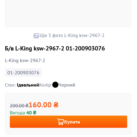
Ще 3 фото L-King ksw-2967-2
Б/в L-King ksw-2967-2 01-200903076
L-King ksw-2967-2
01-200903076
Стан:
Ідеальний
Колір:
Чорний
160.00 ₴
200.00 ₴
Вигода
40 ₴
Купити