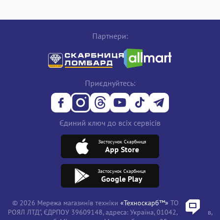
Партнери:
Приєднуйтесь:
Єдиний ключ до всіх сервісів
Застосунок Скарбниця
App Store
Застосунок Скарбниця
Google Play
© 2026 Мережа магазинів техніки
«Техноскарб™»
ТОВ "ТРЕЙД
РОЯЛ ЛТД", ЄДРПОУ 39609148, адреса: Україна, 01042, місто Київ,