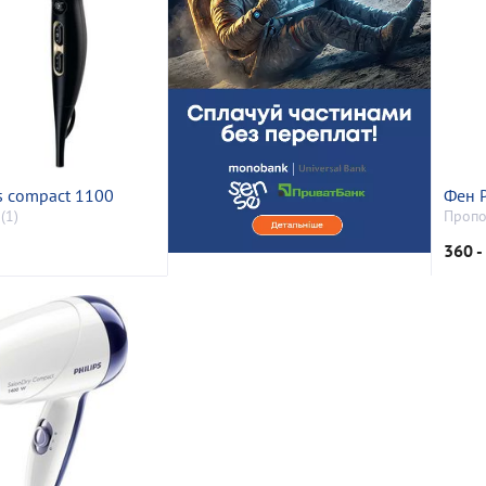
s compact 1100
Фен P
(1)
Пропо
360 -