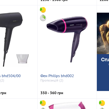
ps bhd504/00
Фен Philips bhd002
(2)
Пропозицій (2)
 грн
350 - 360 грн