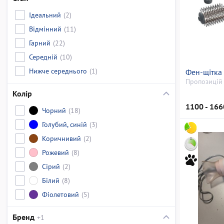
Ідеальний
(2)
Відмінний
(11)
Гарний
(22)
Середній
(10)
Нижче середнього
(1)
Фен-щітка 
Пропозицій 
Колір
1100 - 166
Чорний
(18)
Голубий, синій
(3)
Коричнивий
(2)
Рожевий
(8)
Сірий
(2)
Білий
(8)
Фіолетовий
(5)
Бренд
+1