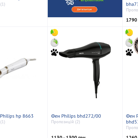
bha7
(1)
Пропо
1790
Philips hp 8663
Фен Philips bhd272/00
Фен P
bhd5
(1)
Пропозицій (2)
Пропо
1130 - 1300 грн
1260 