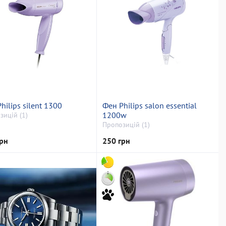
hilips silent 1300
Фен Philips salon essential
1200w
зицій (1)
Пропозицій (1)
рн
250 грн