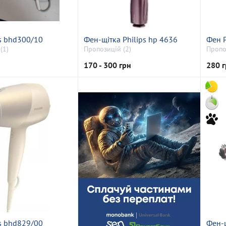
ps bhd300/10
Фен-щітка Philips hp 4636
Фен P
(1)
Пропозицій (2)
Пропо
170 - 300 грн
280 г
ps bhd829/00
Фен-щ