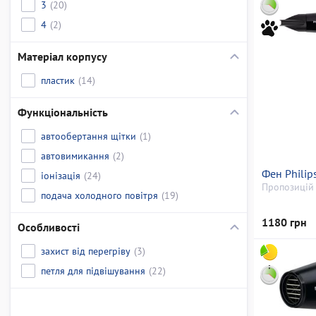
3
(20)
4
(2)
Матеріал корпусу
пластик
(14)
Функціональність
автообертання щітки
(1)
автовимикання
(2)
Фен Phili
іонізація
(24)
Пропозицій 
подача холодного повітря
(19)
1180 грн
Особливості
захист від перегріву
(3)
петля для підвішування
(22)