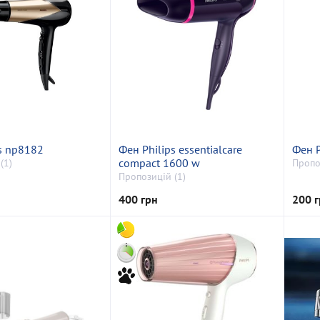
s np8182
Фен Philips essentialcare
Фен P
compact 1600 w
(1)
Пропо
Пропозицій (1)
400 грн
200 г