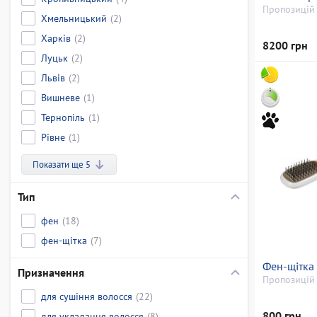
Пропозицій 
Хмельницький
(2)
Харків
(2)
8200 грн
Луцьк
(2)
Львів
(2)
Вишневе
(1)
Тернопіль
(1)
Рівне
(1)
Показати ще 5
Тип
фен
(18)
фен-щітка
(7)
Фен-щітка 
Призначення
Пропозицій 
для сушіння волосся
(22)
800 грн
для укладання волосся
(8)