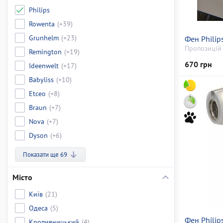
Philips
Rowenta
(+39)
Grunhelm
(+23)
Фен Phili
Пропозицій 
Remington
(+19)
670 грн
Ideenwelt
(+17)
Babyliss
(+10)
Etceo
(+8)
Braun
(+7)
Nova
(+7)
Dyson
(+6)
Показати ще 69
Місто
Київ
(21)
Одеса
(5)
Фен Phili
Кропивницький
(4)