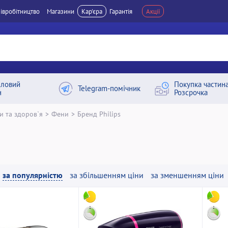
івробітництво
Магазини
Кар'єра
Гарантія
Акції
ловий
Покупка частин
Telegram-помічник
н
Розсрочка
и та здоров`я
>
Фени
>
Бренд Philips
за популярністю
за збільшенням ціни
за зменшенням ціни