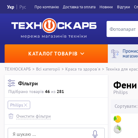
Укр
Рус
Про компанiю
Доставка та оплата
Новини
Вiдгуки
Сп
Промис
КАТАЛОГ ТОВАРІВ
магази
ТЕХНОСКАРБ
>
Всі категорії
>
Краса та здоров`я
>
Техніка для крас
Фени
Фільтри
Підібрано товарів
46
из
281
Philips
Philips
Сортувати:
Очистити фільтри