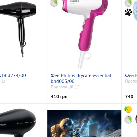
ps bhd274/00
Фен Philips drycare essential
Фен P
bhd003/00
(1)
Пропо
Пропозицій (1)
410 грн
740 -