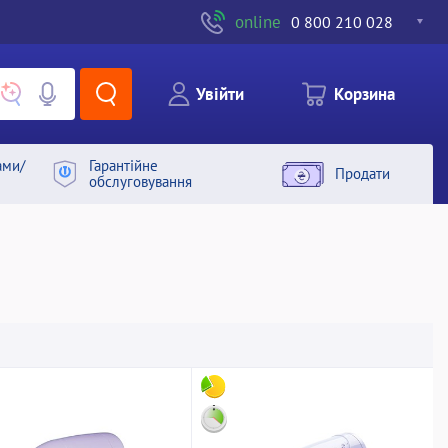
online
0 800 210 028
Увiйти
Корзина
ами/
Гарантiйне
Продати
обслуговування