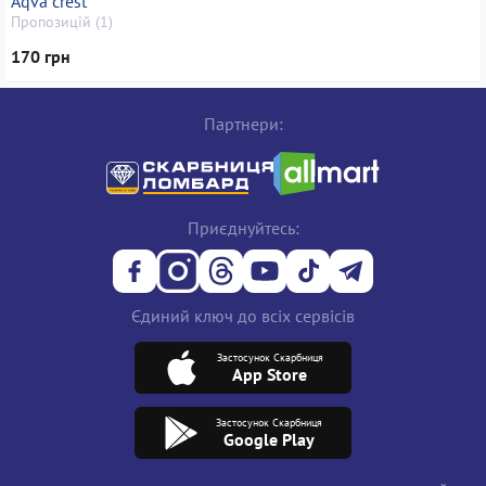
Aqva crest
Пропозицій (1)
170 грн
Партнери:
Приєднуйтесь:
Єдиний ключ до всіх сервісів
Застосунок Скарбниця
App Store
Застосунок Скарбниця
Google Play