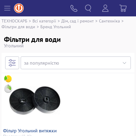
ТЕХНОСКАРБ
>
Всі категорії
>
Дім, сад і ремонт
>
Сантехніка
>
Фільтри для води
>
Бренд Угольний
Фільтри для води
Угольний
Фільтр Угольний витяжки