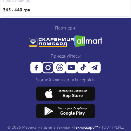
Пропозицій (6)
365 - 440 грн
Партнери:
Приєднуйтесь:
Єдиний ключ до всіх сервісів
Застосунок Скарбниця
App Store
Застосунок Скарбниця
Google Play
© 2026 Мережа магазинів техніки
«Техноскарб™»
ТОВ "ТРЕЙД