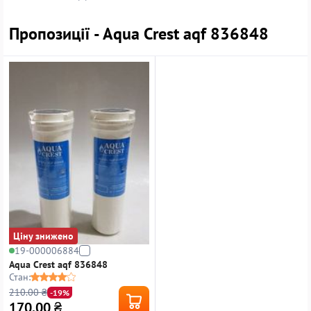
Пропозиції - Aqua Crest aqf 836848
Ціну знижено
19-000006884
Aqua Crest aqf 836848
Стан:
210.00 ₴
-19%
170.00
₴