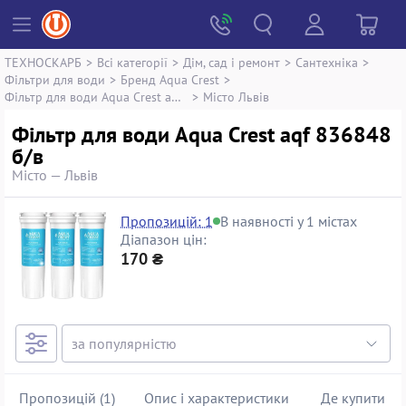
ТЕХНОСКАРБ
>
Всі категорії
>
Дім, сад і ремонт
>
Сантехніка
>
Фільтри для води
>
Бренд Aqua Crest
>
Фільтр для води Aqua Crest aqf 836848
>
Місто Львів
Фільтр для води Aqua Crest aqf 836848
б/в
Місто — Львів
Пропозицій: 1
В наявності у 1 містах
Діапазон цін:
170 ₴
Пропозицій (1)
Опис і характеристики
Де купити