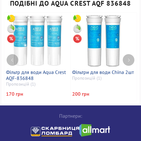
ПОДІБНІ ДО AQUA CREST AQF 836848
Фільтр для води Aqua Crest
Фільтри для води China 2шт
Ф
AQF-836848
a
Пропозицій (1)
Пропозицій (1)
П
170 грн
200 грн
1
Партнери: