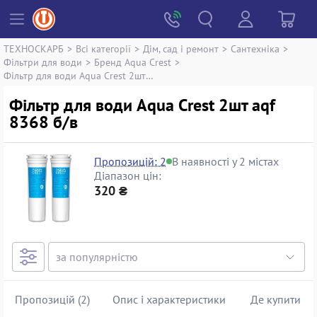
ТЕХНОСКАРБ
>
Всі категорії
>
Дім, сад і ремонт
>
Сантехніка
>
Фільтри для води
>
Бренд Aqua Crest
>
Фільтр для води Aqua Crest 2шт aqf 8368
Фільтр для води Aqua Crest 2шт aqf
8368 б/в
Пропозицій: 2
В наявності у 2 містах
Діапазон цін:
320 ₴
Пропозицій (2)
Опис і характеристики
Де купити