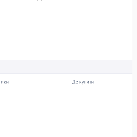
А
тики
Де купити