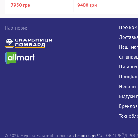
7950 грн
9400 грн
Про ком
Партнери:
Доставка
Наші ма
Співпра
Питання 
Придбати
Новини
Відгуки 
Брендов
Технобл
© 2026 Мережа магазинів техніки
«Техноскарб™»
ТОВ "ТРЕЙД РОЯЛ Л