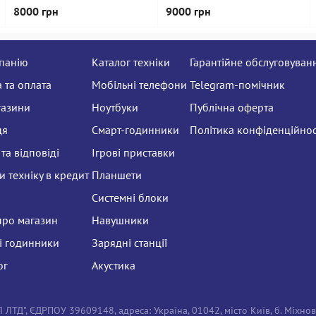
8000 грн
9000 грн
панію
Каталог техніки
Гарантійне обслуговуван
 та оплата
Мобільні телефони
Telegram-помічник
газини
Ноутбуки
Публічна оферта
ця
Смарт-годинники
Політика конфіденційнос
та відповіді
Ігрові приставки
 техніку в кредит
Планшети
Системні блоки
про магазин
Навушники
і годинники
Зарядні станції
ог
Акустика
ТД", ЄДРПОУ 39609148, адреса: Україна, 01042, місто Київ, б. Міхно