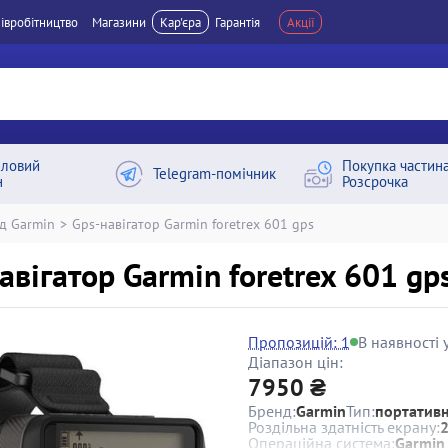
івробітництво
Магазини
Кар'єра
Гарантія
Акції
ловий
Покупка частин
Telegram-помічник
н
Розсрочка
д Garmin
>
Gps-навігатор Garmin foretrex 601 gps
авігатор Garmin foretrex 601 gp
Пропозицій: 1
В наявності у
Діапазон цін:
7950 ₴
Бренд:
Garmin
Тип:
портативн
Роздільна здатність екрану:
Операційна система:
Garmin