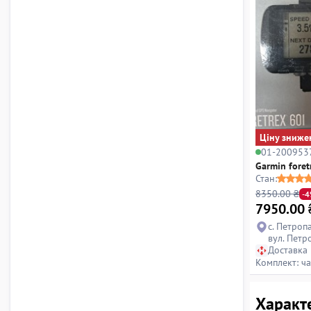
Ціну зниже
01-200953
Garmin foret
Стан:
8350.00 ₴
-
7950.00
с. Петроп
вул. Петр
Доставка
Комплект: ч
Характе