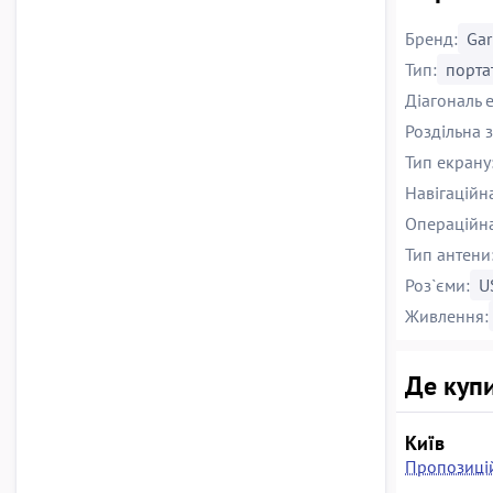
Бренд:
Ga
Тип:
порта
Діагональ 
Роздільна з
Тип екрану
Навігаційн
Операційна
Тип антени
Роз`єми:
U
Живлення:
Де купи
Київ
Пропозицій