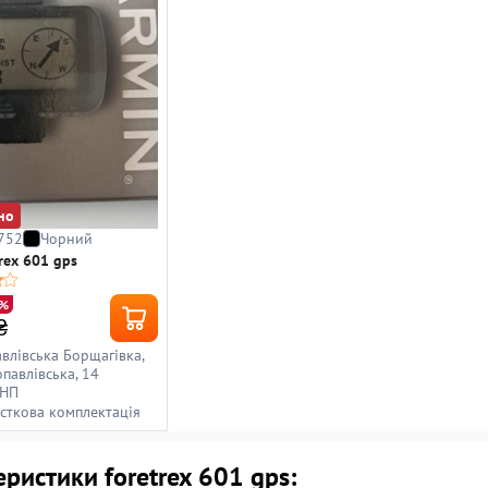
но
752
Чорний
rex 601 gps
4%
₴
авлівська Борщагівка,
опавлівська, 14
 НП
асткова комплектація
ристики foretrex 601 gps: