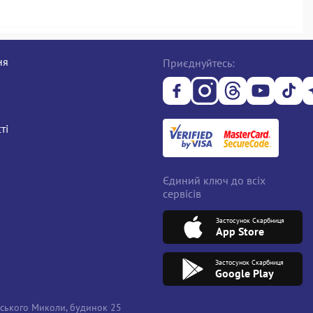
ня
Приєднуйтесь:
ті
Єдиний ключ до всіх
сервісів
Застосунок Скарбниця
App Store
Застосунок Скарбниця
Google Play
вського Миколи, будинок 25