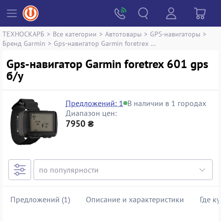
ТЕХНОСКАРБ
>
Все категории
>
Автотовары
>
GPS-навигаторы
>
Бренд Garmin
>
Gps-навигатор Garmin foretrex 601 gps
Gps-навигатор Garmin foretrex 601 gps
б/у
Предложений: 1
В наличии в 1 городах
Диапазон цен:
7950 ₴
Предложений (1)
Описание и характеристики
Где к