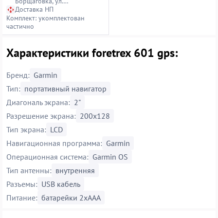
Борщаговка, ул.
Петропавловская, 14
Доставка НП
Комплект: укомплектован
частично
Характеристики foretrex 601 gps:
Бренд:
Garmin
Тип:
портативный навигатор
Диагональ экрана:
2"
Разрешение экрана:
200x128
Тип экрана:
LCD
Навигационная программа:
Garmin
Операционная система:
Garmin OS
Тип антенны:
внутренняя
Разъемы:
USB кабель
Питание:
батарейки 2xAAА