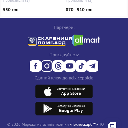
Пропозицій (1)
Пропозицій (2)
550 грн
870 - 910 грн
Партнери:
Приєднуйтесь:
Єдиний ключ до всіх сервісів
Застосунок Скарбниця
App Store
Застосунок Скарбниця
Google Play
© 2026 Мережа магазинів техніки
«Техноскарб™»
ТОВ "ТРЕЙД