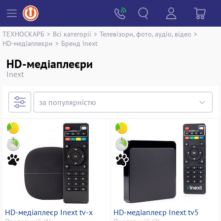
ТЕХНОСКАРБ
>
Всі категорії
>
Телевізори, фото, аудіо, відео
>
HD-медіаплеєри
>
Бренд Inext
HD-медіаплеєри
Inext
HD-медіаплеєр Inext tv-x
HD-медіаплеєр Inext tv5