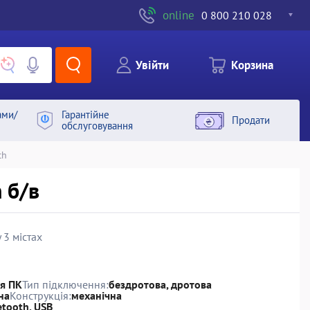
online
0 800 210 028
Увiйти
Корзина
ами/
Гарантiйне
Продати
обслуговування
ch
h б/в
 3 містах
я ПК
Тип підключення:
бездротова, дротова
на
Конструкція:
механічна
etooth, USB