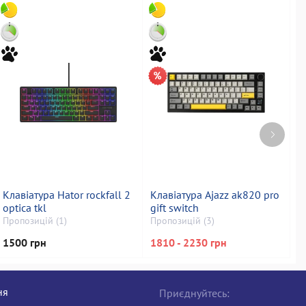
Клавіатура Hator rockfall 2
Клавіатура Ajazz ak820 pro
К
optica tkl
gift switch
k
Пропозицій (1)
Пропозицій (3)
П
1500 грн
1810 - 2230 грн
9
ня
Приєднуйтесь: