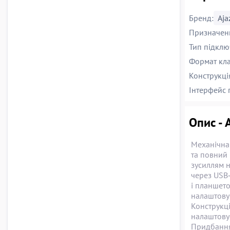
Бренд:
Aja
Призначен
Тип підклю
Формат кла
Конструкці
Інтерфейс 
Опис - 
Механічна 
та повний 
зусиллям н
через USB‑
і планшето
налаштову
Конструкці
налаштову
Придбання 