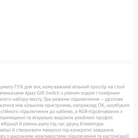
рмату 75% для тих, кому важливі вільний простір на столі
микачами Ajazz Gift Switch з рівним ходом і помірним
ивалого набору тексту. Три режими підключення — дротове
микатися між кількома пристроями, наприклад ПК, ноутбуком
стійного підключення до кабелю, а RGB‑підсвічування з
иміщенні та візуально виділити улюблені профілі.
рації й рівень шуму під час друку. Клавіатура
віші й створювати макроси під конкретні завдання.
туру з широкими можливостями підключення та кастомізації