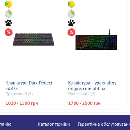
Клавіатура Dark Project
Клавіатура Hyperx alloy
kd87a
origins core pbt hx
Пропозицій (3)
Пропозицій (2)
1020 - 1500 грн
1780 - 2500 грн
панію
Каталог техніки
Гарантійне обслуговуван