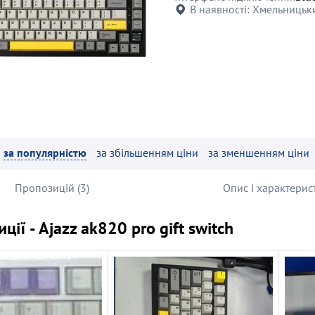
В наявності:
Хмельницьки
за популярністю
за збільшенням ціни
за зменшенням ціни
Пропозицій (3)
Опис і характерис
ції - Ajazz ak820 pro gift switch