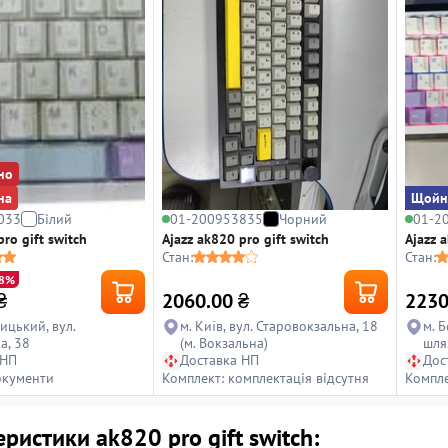
но
на
Щойн
033
Білий
01-200953835
Чорний
01-2
pro gift switch
Ajazz ak820 pro gift switch
Ajazz a
Стан:
Стан:
18%
₴
2060.00
₴
2230
ицький, вул.
м. Київ, вул. Старовокзальна, 18
м. Б
а, 38
(м. Вокзальна)
шля
 НП
Доставка НП
Дос
окументи
Комплект: комплектація відсутня
Компле
ристики ak820 pro gift switch: