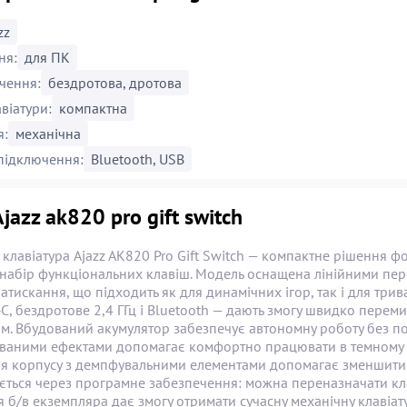
zz
ня:
для ПК
чення:
бездротова, дротова
віатури:
компактна
я:
механічна
підключення:
Bluetooth, USB
Ajazz ak820 pro gift switch
клавіатура Ajazz AK820 Pro Gift Switch — компактне рішення фо
набір функціональних клавіш. Модель оснащена лінійними пере
атискання, що підходить як для динамічних ігор, так і для тр
C, бездротове 2,4 ГГц і Bluetooth — дають змогу швидко пере
м. Вбудований акумулятор забезпечує автономну роботу без по
ваними ефектами допомагає комфортно працювати в темному пр
я корпусу з демпфувальними елементами допомагає зменшити віб
ється через програмне забезпечення: можна переназначати кла
б/в екземпляра дає змогу отримати сучасну механічну клавіа