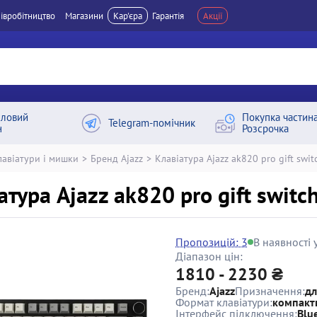
івробітництво
Магазини
Кар'єра
Гарантія
Акції
ловий
Покупка частин
Telegram-помічник
н
Розсрочка
лавіатури і мишки
>
Бренд Ajazz
>
Клавіатура Ajazz ak820 pro gift swit
атура Ajazz ak820 pro gift switc
Пропозицій: 3
В наявності у
Діапазон цін:
1810 - 2230 ₴
Бренд:
Ajazz
Призначення:
дл
Формат клавіатури:
компакт
Інтерфейс підключення:
Blu