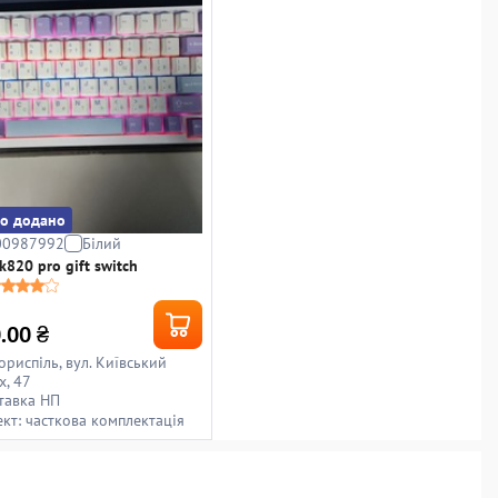
о додано
00987992
Білий
k820 pro gift switch
.00
₴
ориспіль, вул. Київський
х, 47
тавка НП
кт: часткова комплектація