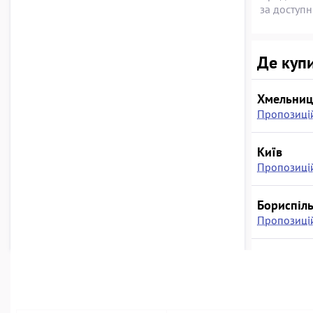
за доступ
Де купи
Хмельниц
Пропозицій
Київ
Пропозицій
Бориспіл
Пропозицій