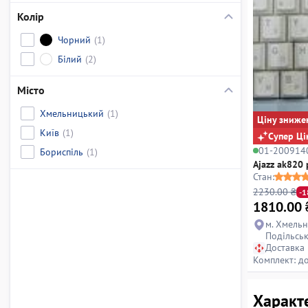
Колір
Чорний
(1)
Білий
(2)
Місто
Хмельницький
(1)
Ціну зниже
Київ
(1)
Супер Ці
01-200914
Бориспіль
(1)
Ajazz ak820 
Стан:
2230.00 ₴
-
1810.00
м. Хмельн
Подільськ
Доставка
Комплект: д
Характе