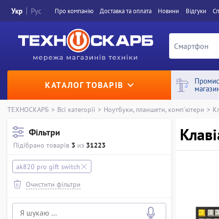
Укр
Рус
Про компанiю
Доставка та оплата
Новини
Вiдгуки
Сп
Промис
КАТАЛОГ ТОВАРІВ
магази
ТЕХНОСКАРБ
>
Всі категорії
>
Ноутбуки, планшети, комп`ютери
>
К
Клаві
Фільтри
Підібрано товарів
3
из
31223
ak820 pro gift switch
Очистити фільтри