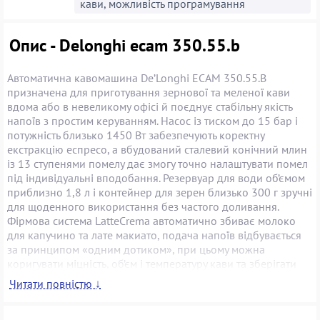
кави, можливість програмування
Опис - Delonghi ecam 350.55.b
Автоматична кавомашина De’Longhi ECAM 350.55.B
призначена для приготування зернової та меленої кави
вдома або в невеликому офісі й поєднує стабільну якість
напоїв з простим керуванням. Насос із тиском до 15 бар і
потужність близько 1450 Вт забезпечують коректну
екстракцію еспресо, а вбудований сталевий конічний млин
із 13 ступенями помелу дає змогу точно налаштувати помел
під індивідуальні вподобання. Резервуар для води об’ємом
приблизно 1,8 л і контейнер для зерен близько 300 г зручні
для щоденного використання без частого доливання.
Фірмова система LatteCrema автоматично збиває молоко
для капучино та лате макиато, подача напоїв відбувається
за принципом «одним дотиком», при цьому можна
коригувати міцність, об’єм і температуру кави та зберігати
власні рецепти у функції My Menu. Сенсорна панель із
Читати повністю ↓
текстовим дисплеєм спрощує вибір режимів, одночасно
можна готувати дві порції еспресо. Знімний заварювальний