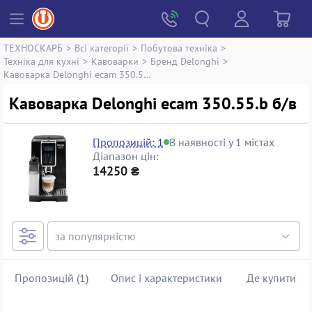
ТЕХНОСКАРБ
>
Всі категорії
>
Побутова техніка
>
Техніка для кухні
>
Кавоварки
>
Бренд Delonghi
>
Кавоварка Delonghi ecam 350.55.b
Кавоварка Delonghi ecam 350.55.b б/в
Пропозицій: 1
В наявності у 1 містах
Діапазон цін:
14250 ₴
Пропозицій (1)
Опис і характеристики
Де купити