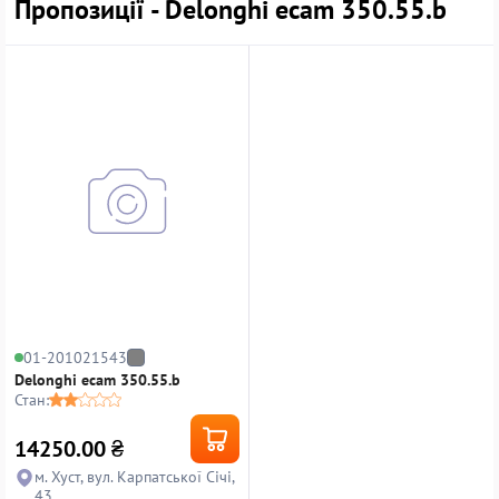
Пропозиції - Delonghi ecam 350.55.b
01-201021543
Delonghi ecam 350.55.b
Стан:
14250.00
₴
м. Хуст, вул. Карпатської Січі,
43