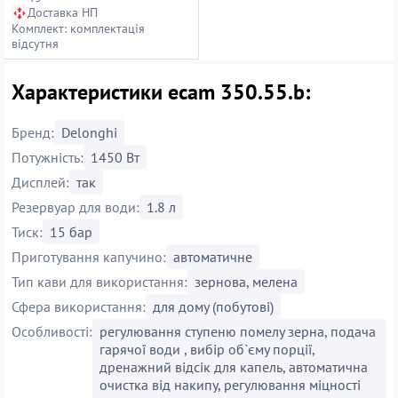
Доставка НП
Комплект: комплектація
відсутня
Характеристики ecam 350.55.b:
Бренд:
Delonghi
Потужність:
1450 Вт
Дисплей:
так
Резервуар для води:
1.8 л
Тиск:
15 бар
Приготування капучино:
автоматичне
Тип кави для використання:
зернова, мелена
Сфера використання:
для дому (побутові)
Особливості:
регулювання ступеню помелу зерна, подача
гарячої води , вибір об`єму порції,
дренажний відсік для капель, автоматична
очистка від накипу, регулювання міцності