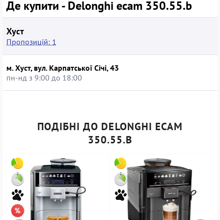
блок, автоматичні програми промивання й видалення
Де купити - Delonghi ecam 350.55.b
накипу, а також сумісність із фільтрами для води полегшують
догляд і допомагають зберігати стабільний смак напоїв.
Чорний корпус зі стриманим дизайном пасує до сучасних
Хуст
кухонь, а придбання моделі б/в за умови сервісної
Пропозицій: 1
перевірки та гарантії від продавця дає можливість отримати
функціональну техніку за більш вигідною ціною без втрати
м. Хуст, вул. Карпатської Січі, 43
основних можливостей.
пн-нд з 9:00 до 18:00
ПОДІБНІ ДО DELONGHI ECAM
350.55.B