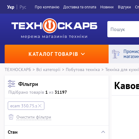
Укр
Рус
Про компанiю
Доставка та оплата
Новини
Вiдгуки
Сп
Промис
КАТАЛОГ ТОВАРІВ
магази
ТЕХНОСКАРБ
>
Всі категорії
>
Побутова техніка
>
Техніка для кухні
Кавов
Фільтри
Підібрано товарів
1
из
31197
ecam 350.75.s
Очистити фільтри
Стан