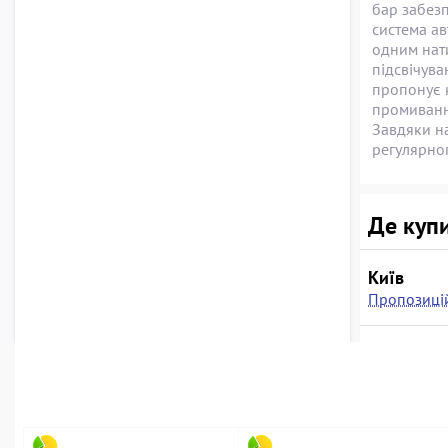
бар забезп
система ав
одним нати
підсвічува
пропонує 
промивання
Завдяки на
регулярно
Де купи
Київ
Пропозицій