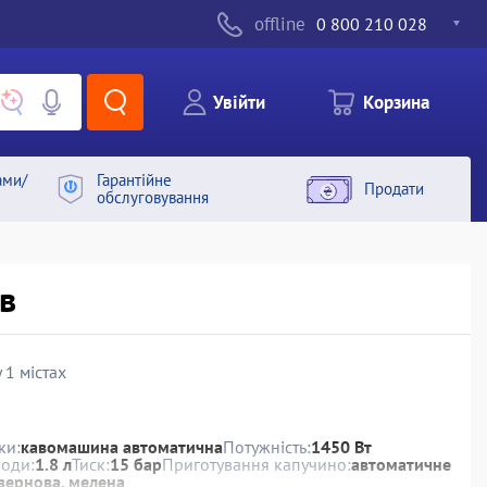
offline
0 800 210 028
Увiйти
Корзина
ами/
Гарантiйне
Продати
обслуговування
в
 1 містах
ки:
кавомашина автоматична
Потужність:
1450 Вт
води:
1.8 л
Тиск:
15 бар
Приготування капучино:
автоматичне
зернова, мелена