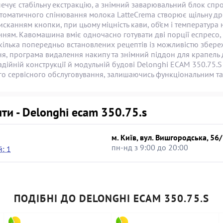
ечує стабільну екстракцію, а знімний заварювальний блок спр
томатичного спінювання молока LatteCrema створює щільну дрі
сканням кнопки, при цьому міцність кави, об’єм і температура
нням. Кавомашина вміє одночасно готувати дві порції еспресо, 
кілька попередньо встановлених рецептів із можливістю збере
, програма видалення накипу та знімний піддон для крапель д
дійній конструкції й модульній будові Delonghi ECAM 350.75.S
го сервісного обслуговування, залишаючись функціональним та
ти - Delonghi ecam 350.75.s
м. Київ, вул. Вишгородська, 56
пн-нд з 9:00 до 20:00
: 1
ПОДІБНІ ДО DELONGHI ECAM 350.75.S