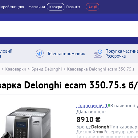
івробітництво
Магазини
Кар'єра
Гарантія
Акції
ловий
Покупка частин
Telegram-помічник
н
Розсрочка
>
Кавоварки
>
Бренд Delonghi
>
Кавоварка Delonghi ecam 350.75.s
арка Delonghi ecam 350.75.s б/
Пропозицій: 1
В наявності у
Діапазон цін:
8910 ₴
Бренд:
Delonghi
Тип кавовар
Дисплей:
так
Резервуар для 
Тип кави для використання: