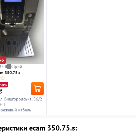
но
353
Сірий
am 350.75.s
-38%
₴
вул. Вишгородська, 56/2
 НП
ережевий кабель
еристики ecam 350.75.s: