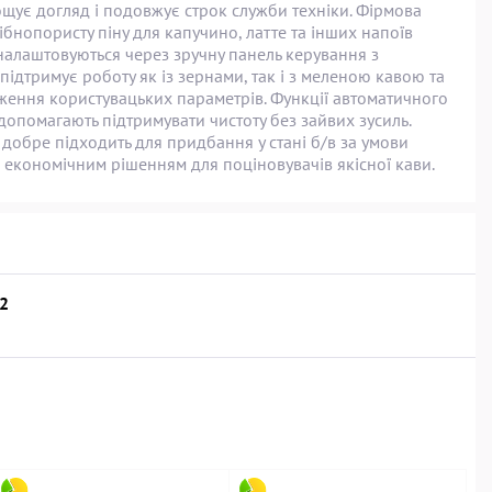
ощує догляд і подовжує строк служби техніки. Фірмова
бнопористу піну для капучино, латте та інших напоїв
 налаштовуються через зручну панель керування з
підтримує роботу як із зернами, так і з меленою кавою та
ження користувацьких параметрів. Функції автоматичного
опомагають підтримувати чистоту без зайвих зусиль.
 добре підходить для придбання у стані б/в за умови
 економічним рішенням для поціновувачів якісної кави.
/2