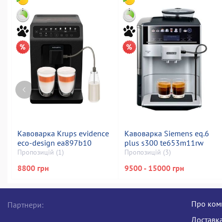
Кавоварка Krups evidence
Кавоварка Siemens eq.6
eco-design ea897b10
plus s300 te653m11rw
Пропозицій (1)
Пропозицій (3)
8800 грн
9500 - 15000 грн
Про ком
Партнери:
Доставка