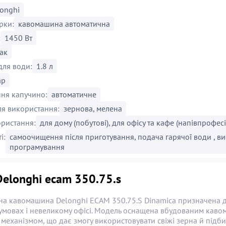
onghi
рки:
кавомашина автоматична
:
1450 Вт
так
для води:
1.8 л
ар
ня капучино:
автоматичне
ля використання:
зернова, мелена
ристання:
для дому (побутові), для офісу та кафе (напівпрофесі
і:
самоочищення після приготування, подача гарячої води , виб
програмування
Delonghi ecam 350.75.s
на кавомашина Delonghi ECAM 350.75.S Dinamica призначена д
умовах і невеликому офісі. Модель оснащена вбудованим кавом
еханізмом, що дає змогу використовувати свіжі зерна й підбир