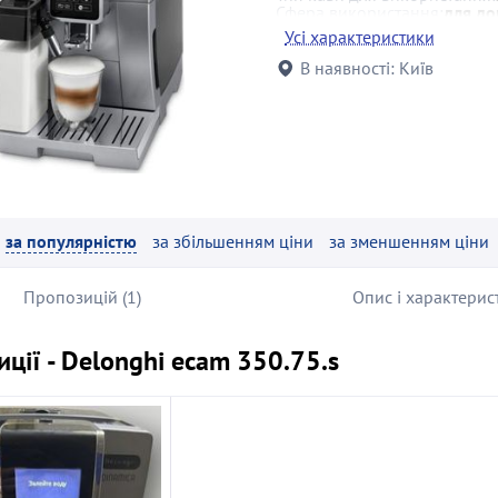
Сфера використання:
для до
Особливості:
самоочищення п
Усі характеристики
порції, регулю
В наявності:
Київ
за популярністю
за збільшенням ціни
за зменшенням ціни
Пропозицій (1)
Опис і характерис
ції - Delonghi ecam 350.75.s