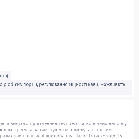
йні)
ір об`єму порції, регулювання міцності кави, можливість
ля швидкого приготування еспресо та молочних напоїв у
олом з регульованим ступенем помелу та сталевим
ати смак під власні вподобання. Насос із тиском до 15