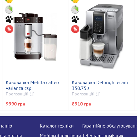
Кавоварка Melitta caffeo
Кавоварка Delonghi ecam
varianza csp
350.75.s
Пропозицій (1)
Пропозицій (1)
9990 грн
8910 грн
панію
Каталог техніки
Гарантійне обслуговуван
 та оплата
Мобільні телефони
Telegram-помічник