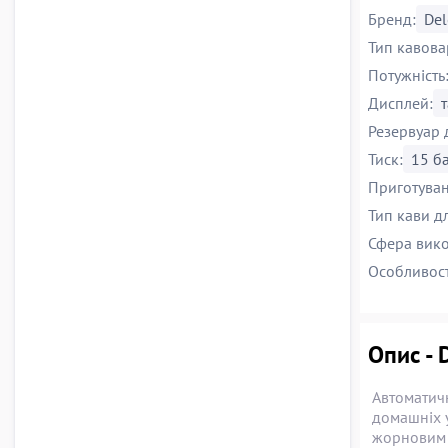
Бренд:
Del
Тип кавова
Потужність
Дисплей:
Резервуар 
Тиск:
15 б
Приготуван
Тип кави д
Сфера вико
Особливост
Опис - 
Автоматич
домашніх 
жорновим м