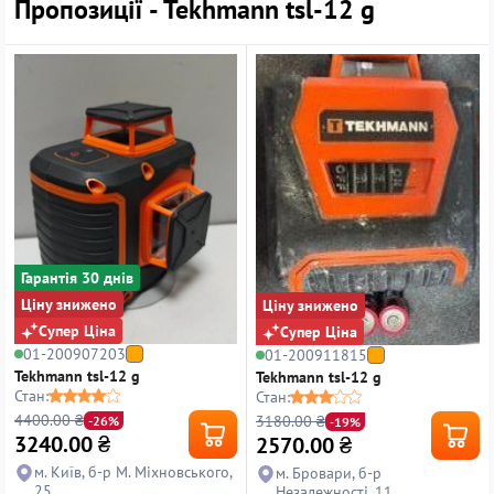
Пропозиції - Tekhmann tsl-12 g
Гарантiя 30 днiв
Ціну знижено
Ціну знижено
Супер Ціна
Супер Ціна
01-200907203
01-200911815
Tekhmann tsl-12 g
Tekhmann tsl-12 g
Стан:
Стан:
4400.00 ₴
3180.00 ₴
-26%
-19%
3240.00
₴
2570.00
₴
м. Київ, б-р М. Міхновського,
м. Бровари, б-р
25
Незалежності, 11