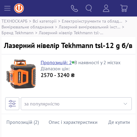
ТЕХНОСКАРБ
>
Всі категорії
>
Електроінструменти та обладнання
>
Вимірювальне обладнання
>
Лазерний вимірювальний інструмент
>
Бренд Tekhmann
>
Лазерний нівелір Tekhmann tsl-12 g
Лазерний нівелір Tekhmann tsl-12 g б/в
Пропозицій: 2
В наявності у 2 містах
Діапазон цін:
2570 - 3240 ₴
Пропозицій (2)
Опис і характеристики
Де купити