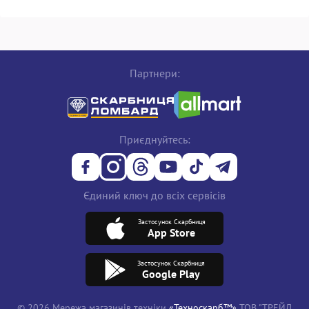
Партнери:
Приєднуйтесь:
Єдиний ключ до всіх сервісів
Застосунок Скарбниця
App Store
Застосунок Скарбниця
Google Play
© 2026 Мережа магазинів техніки
«Техноскарб™»
ТОВ "ТРЕЙД