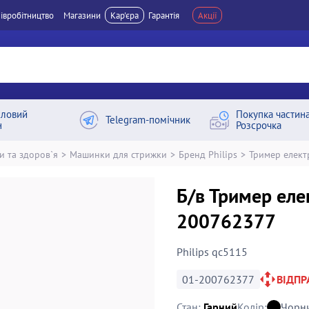
івробітництво
Магазини
Кар'єра
Гарантія
Акції
ловий
Покупка частин
Telegram-помічник
н
Розсрочка
и та здоров`я
>
Машинки для стрижки
>
Бренд Philips
>
Тример елект
Б/в Тример еле
200762377
Philips qc5115
01-200762377
ВІДП
Стан:
Гарний
Колір:
Чорн