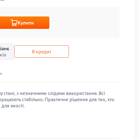
Купити
Банк
В кредит
жів
и
 стані, з незначними слідами використання. Всі
працюють стабільно. Практичне рішення для тих, хто
для якості.