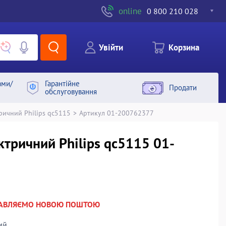
online
0 800 210 028
Увiйти
Корзина
ами/
Гарантiйне
Продати
обслуговування
ричний Philips qc5115
>
Артикул 01-200762377
ктричний Philips qc5115 01-
РАВЛЯЄМО НОВОЮ ПОШТОЮ
ий