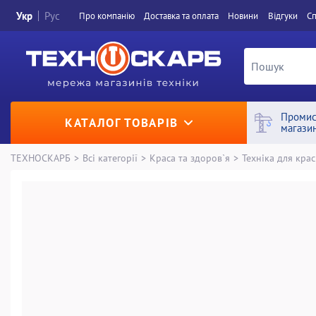
Укр
Рус
Про компанiю
Доставка та оплата
Новини
Вiдгуки
Сп
Промис
КАТАЛОГ ТОВАРІВ
магази
ТЕХНОСКАРБ
>
Всі категорії
>
Краса та здоров`я
>
Техніка для крас