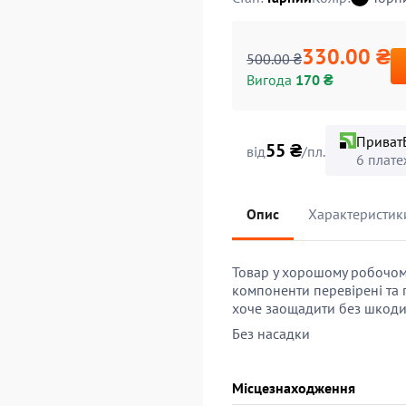
330.00 ₴
500.00 ₴
Вигода
170 ₴
Приват
55 ₴
від
/пл.
6 плате
Опис
Характеристик
Товар у хорошому робочому
компоненти перевірені та 
хоче заощадити без шкоди 
Без насадки
Місцезнаходження