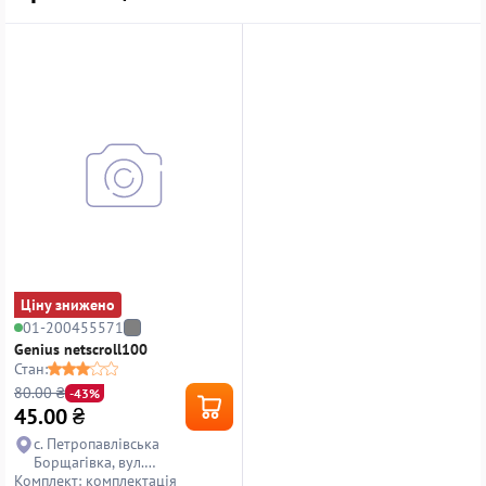
Ціну знижено
01-200455571
Genius netscroll100
Стан:
80.00 ₴
-43%
45.00
₴
с. Петропавлівська
Борщагівка, вул.
Комплект: комплектація
Петропавлівська, 14