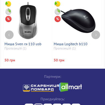
Миша Sven rx-110 usb
Миша Logitech b110
Пропозицій (1)
Пропозицій (1)
П
50 грн
50 грн
4
Партнери:
Приєднуйтесь: