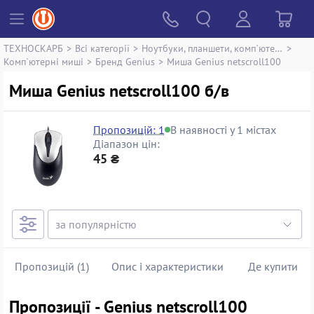
ТЕХНОСКАРБ
>
Всі категорії
>
Ноутбуки, планшети, комп`ютери
>
Комп`ютерні миші
>
Бренд Genius
>
Миша Genius netscroll100
Миша Genius netscroll100 б/в
Пропозицій: 1
В наявності у 1 містах
Діапазон цін:
45 ₴
Пропозицій (1)
Опис і характеристики
Де купити
Пропозиції - Genius netscroll100