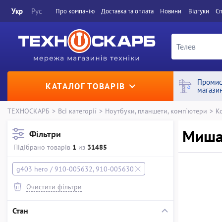
Укр
Рус
Про компанiю
Доставка та оплата
Новини
Вiдгуки
Сп
Промис
КАТАЛОГ ТОВАРІВ
магази
ТЕХНОСКАРБ
>
Всі категорії
>
Ноутбуки, планшети, комп`ютери
>
К
Миша 
Фільтри
Підібрано товарів
1
из
31485
g403 hero / 910-005632, 910-005630
Очистити фільтри
Стан