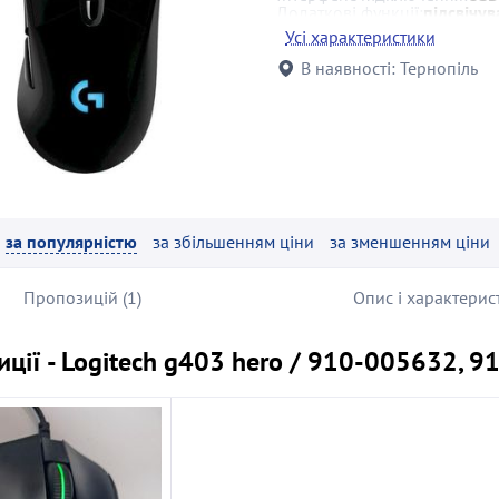
Додаткові функції:
підсвічу
Усі характеристики
В наявності:
Тернопіль
за популярністю
за збільшенням ціни
за зменшенням ціни
Пропозицій (1)
Опис і характерис
ції - Logitech g403 hero / 910-005632, 