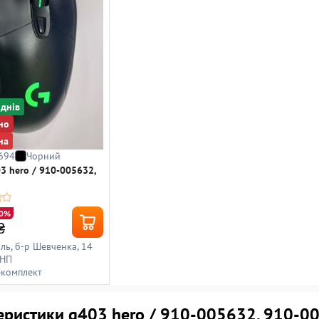
 днiв
но
на
694
Чорний
03 hero / 910-005632,
10%
₴
іль, б-р Шевченка, 14
 НП
екомплект
еристики g403 hero / 910-005632, 910-0