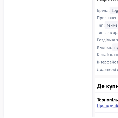
Бренд:
Log
Призначен
Тип:
гейме
Тип сенсор
Роздільна з
Кнопки:
п
Кількість к
Інтерфейс 
Додаткові 
Де купи
Тернопіль
Пропозицій