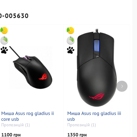
0-005630
Миша Asus rog gladius ii
Миша Asus rog gladius iii
М
core usb
usb
П
Пропозицій (1)
Пропозицій (1)
1100 грн
1350 грн
9