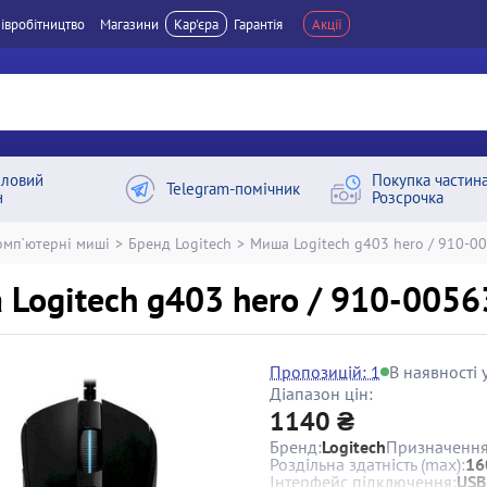
івробітництво
Магазини
Кар'єра
Гарантія
Акції
ловий
Покупка частин
Telegram-помічник
н
Розсрочка
омп`ютерні миші
>
Бренд Logitech
>
Миша Logitech g403 hero / 910-0
Logitech g403 hero / 910-0056
Пропозицій: 1
В наявності у
Діапазон цін:
1140 ₴
Бренд:
Logitech
Призначення
Роздільна здатність (max):
16
Інтерфейс підключення:
USB