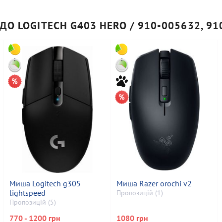
 ДО LOGITECH G403 HERO / 910-005632, 91
Миша Logitech g305
Миша Razer orochi v2
lightspeed
Пропозицій (1)
Пропозицій (5)
770 - 1200 грн
1080 грн