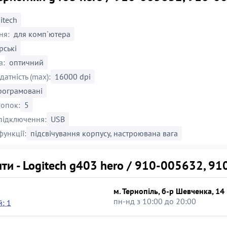
itech
ня:
для комп`ютера
рські
а:
оптичний
датність (max):
16000 dpi
рограмовані
нопок:
5
підключення:
USB
функції:
підсвічування корпусу, настроювана вага
ти - Logitech g403 hero / 910-005632, 9
м. Тернопіль, б-р Шевченка, 14
пн-нд з 10:00 до 20:00
: 1