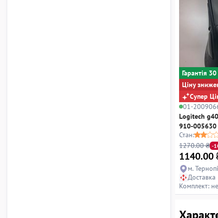
Гарантiя 30
Ціну зниже
Супер Ці
01-200906
Logitech g4
910-005630
Стан:
1270.00 ₴
-
1140.00
м. Терноп
Доставка
Комплект: н
Характ