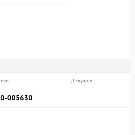
вання корпусу, настроювана вага
тики
Де купити
910-005630