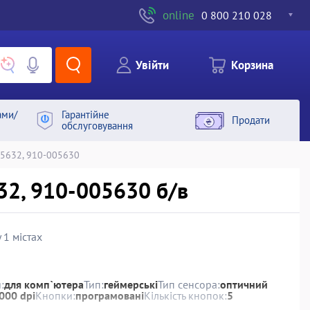
online
0 800 210 028
Увiйти
Корзина
ами/
Гарантiйне
Продати
обслуговування
05632, 910-005630
32, 910-005630 б/в
 1 містах
:
для комп`ютера
Тип:
геймерські
Тип сенсора:
оптичний
000 dpi
Кнопки:
програмовані
Кількість кнопок:
5