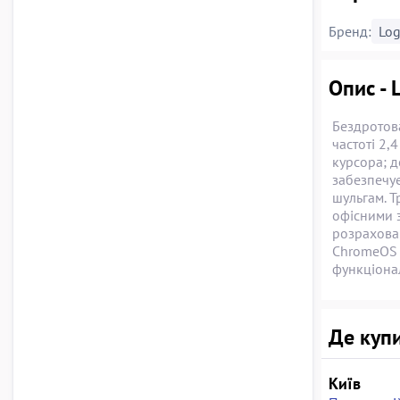
Бренд:
Log
Опис - 
Бездротова
частоті 2,
курсора; д
забезпечує
шульгам. Т
офісними 
розрахован
ChromeOS і
функціонал
Де купи
Київ