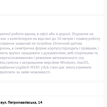
нної роботи вдома, в офісі або в дорозі. З’єднання на
зок з комп’ютером на відстані до 10 метрів і плавну роботу
штування зазвичай не потрібне. Оптичний датчик
рхонь, а симетрична форма корпусу підходить і правшам, і
яють зручно працювати з документами, веб‑сторінками та
енергоспоживанням і режимом автоматичного сну
ель сумісна з актуальними версіями Windows, macOS,
ридбання Logitech M185 у б/в стані дає змогу отримати
ереплати за зайві можливості.
 вул. Петропавлівська, 14