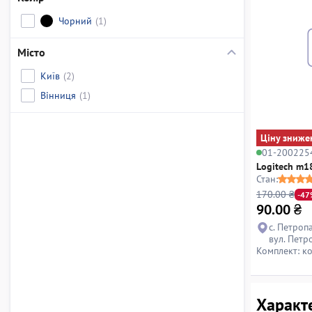
Чорний
(1)
Місто
Київ
(2)
Вінниця
(1)
Ціну зниже
01-200225
Logitech m1
Стан:
170.00 ₴
-47
90.00
₴
с. Петроп
вул. Петр
Комплект: к
Характ