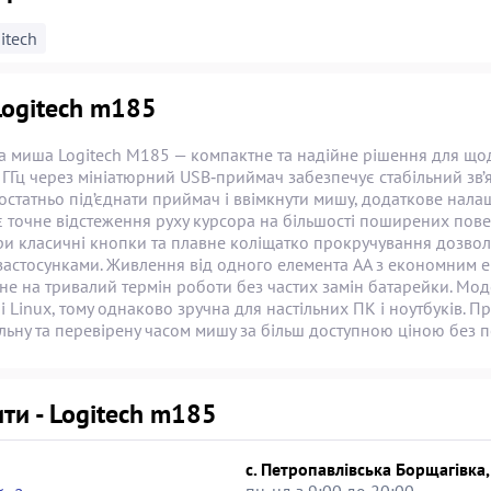
itech
Logitech m185
 миша Logitech M185 — компактне та надійне рішення для щоде
4 ГГц через мініатюрний USB‑приймач забезпечує стабільний зв’я
остатньо під’єднати приймач і ввімкнути мишу, додаткове нала
 точне відстеження руху курсора на більшості поширених пове
ри класичні кнопки та плавне коліщатко прокручування дозвол
застосунками. Живлення від одного елемента AA з економним 
е на тривалий термін роботи без частих замін батарейки. Мод
 Linux, тому однаково зручна для настільних ПК і ноутбуків. П
ьну та перевірену часом мишу за більш доступною ціною без п
ти - Logitech m185
с. Петропавлівська Борщагівка,
пн-нд з 9:00 до 20:00