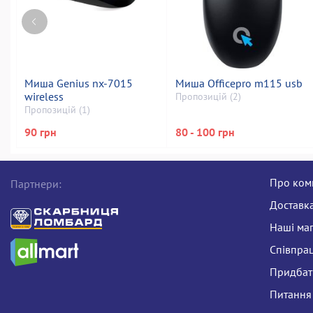
Миша Genius nx-7015
Миша Officepro m115 usb
wireless
Пропозицій (2)
Пропозицій (1)
90 грн
80 - 100 грн
Про ком
Партнери:
Доставка
Наші ма
Співпра
Придбати
Питання 