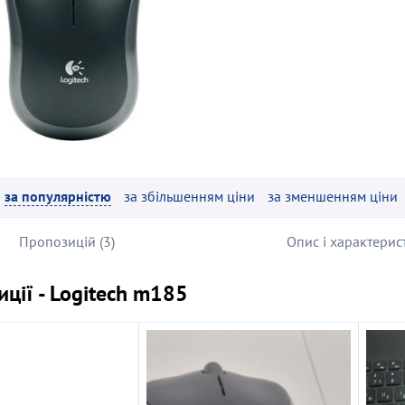
за популярністю
за збільшенням ціни
за зменшенням ціни
Пропозицій (3)
Опис і характерис
ції - Logitech m185