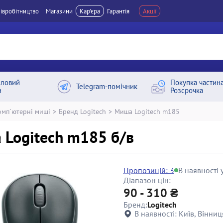
івробітництво
Магазини
Кар'єра
Гарантія
Акції
ловий
Покупка частин
Telegram-помічник
н
Розсрочка
омп`ютерні миші
>
Бренд Logitech
>
Миша Logitech m185
Logitech m185 б/в
Пропозицій: 3
В наявності у
Діапазон цін:
90 - 310 ₴
Бренд:
Logitech
В наявності:
Київ, Вінниц