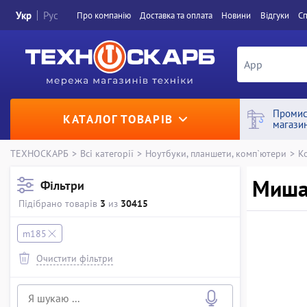
Укр
Рус
Про компанiю
Доставка та оплата
Новини
Вiдгуки
Сп
Промис
КАТАЛОГ ТОВАРІВ
магази
ТЕХНОСКАРБ
>
Всі категорії
>
Ноутбуки, планшети, комп`ютери
>
К
Миша 
Фільтри
Підібрано товарів
3
из
30415
m185
Очистити фільтри