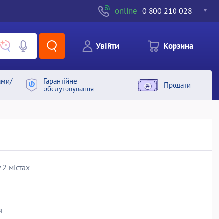
online
0 800 210 028
Увiйти
Корзина
ами/
Гарантiйне
Продати
обслуговування
 2 містах
я