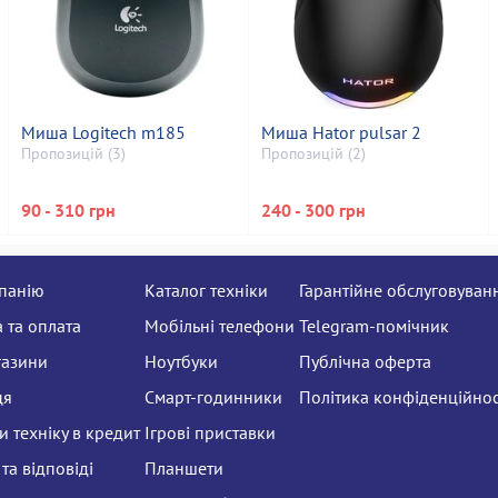
Миша Logitech m185
Миша Hator pulsar 2
Пропозицій (3)
Пропозицій (2)
90 - 310 грн
240 - 300 грн
панію
Каталог техніки
Гарантійне обслуговуван
 та оплата
Мобільні телефони
Telegram-помічник
газини
Ноутбуки
Публічна оферта
ця
Смарт-годинники
Політика конфіденційнос
 техніку в кредит
Ігрові приставки
та відповіді
Планшети