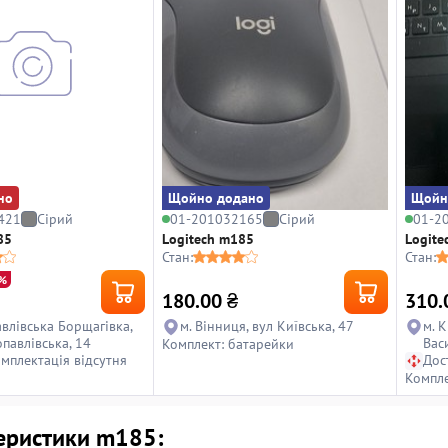
но
Щойно додано
Щойн
421
Сірий
01-201032165
Сірий
01-2
85
Logitech m185
Logite
Стан:
Стан:
%
180.00
₴
310.
авлівська Борщагівка,
м. Вінниця, вул Київська, 47
м. К
опавлівська, 14
Васи
Комплект: батарейки
омплектація відсутня
Олі
Дос
Компле
еристики m185: