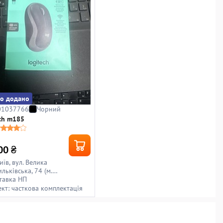
о додано
01037766
Чорний
ch m185
00
₴
иїв, вул. Велика
льківська, 74 (м.
мпійська)
тавка НП
кт: часткова комплектація