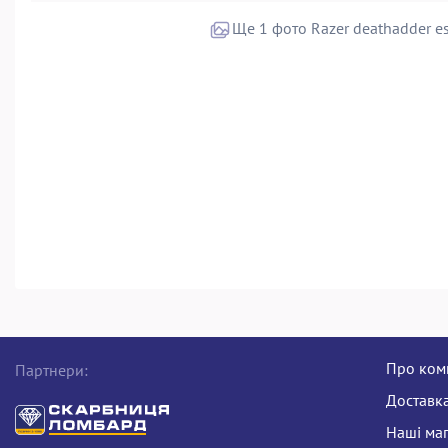
Ще 1 фото Razer deathadder es
Про ком
Партнери:
Доставка
Наші ма