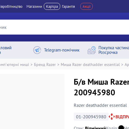
івробітництво
Магазини
Кар'єра
Гарантія
Акції
ловий
Покупка частин
Telegram-помічник
н
Розсрочка
омп`ютерні миші
>
Бренд Razer
>
Миша Razer deathadder essential
>
Ар
Б/в Миша Razer
200945980
Razer deathadder essential
01-200945980
ВІДП
Стан:
Відмінний
Колір:
Ч