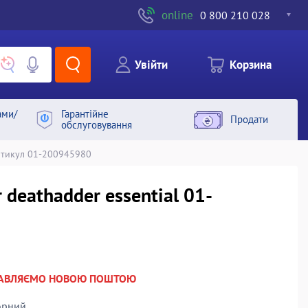
online
0 800 210 028
Увiйти
Корзина
ами/
Гарантiйне
Продати
обслуговування
тикул 01-200945980
 deathadder essential 01-
РАВЛЯЄМО НОВОЮ ПОШТОЮ
орний