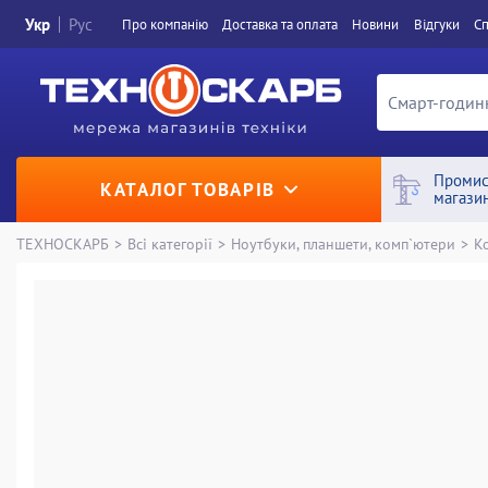
Укр
Рус
Про компанiю
Доставка та оплата
Новини
Вiдгуки
Сп
Промис
КАТАЛОГ ТОВАРІВ
магази
ТЕХНОСКАРБ
>
Всі категорії
>
Ноутбуки, планшети, комп`ютери
>
К