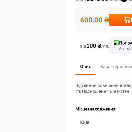
600.00 ₴
Прива
100 ₴
від
/пл.
6 пла
Опис
Характеристик
Відмінний зовнішній вигля
співвідношення ціна/стан.
Місцезнаходження
Київ