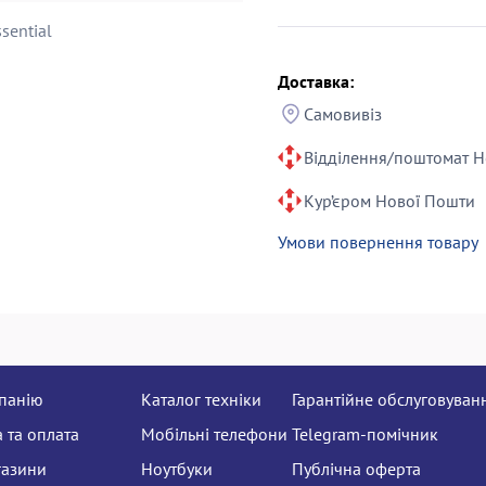
sential
Доставка:
Самовивіз
Відділення/поштомат Н
Кур’єром Нової Пошти
Умови повернення товару
панію
Каталог техніки
Гарантійне обслуговуван
 та оплата
Мобільні телефони
Telegram-помічник
газини
Ноутбуки
Публічна оферта