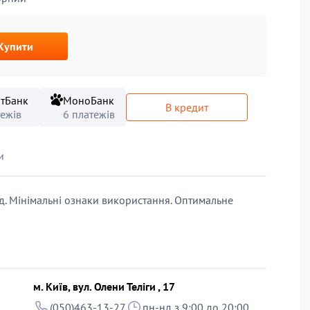
Купити
тБанк
МоноБанк
В кредит
тежів
6 платежів
и
д. Мінімальні ознаки використання. Оптимальне
м. Київ, вул. Олени Теліги , 17
(050)463-13-27
пн-нд з 9:00 до 20:00