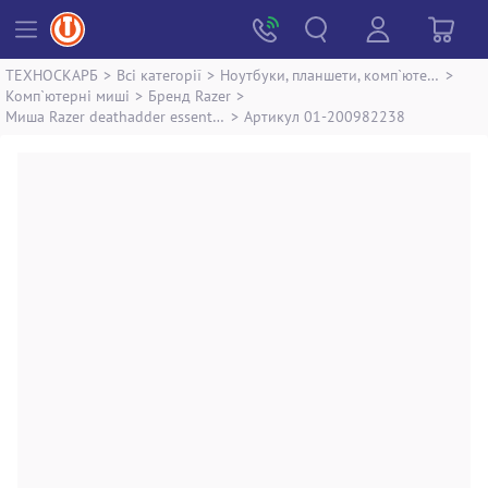
ТЕХНОСКАРБ
>
Всі категорії
>
Ноутбуки, планшети, комп`ютери
>
Комп`ютерні миші
>
Бренд Razer
>
Миша Razer deathadder essential
>
Артикул 01-200982238