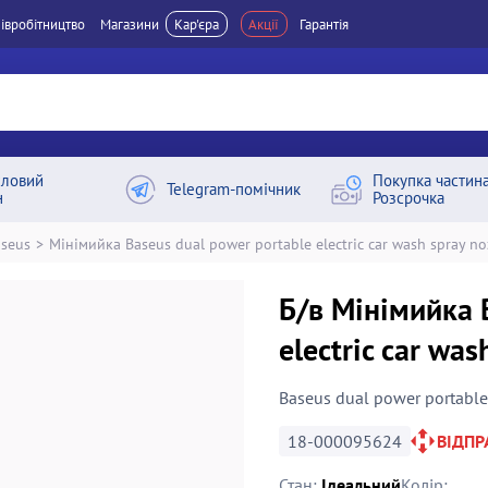
івробітництво
Магазини
Кар'єра
Акції
Гарантія
ловий
Покупка частин
Telegram-помічник
н
Розсрочка
seus
>
Мінімийка Baseus dual power portable electric car wash spray no
Б/в Мінімийка 
electric car wa
Baseus dual power portable 
18-000095624
ВІДП
Стан:
Ідеальний
Колір: