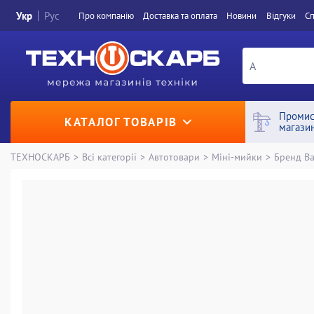
Укр
Рус
Про компанiю
Доставка та оплата
Новини
Вiдгуки
Сп
Промис
КАТАЛОГ ТОВАРІВ
магази
ТЕХНОСКАРБ
>
Всі категорії
>
Автотовари
>
Міні-мийки
>
Бренд Ba