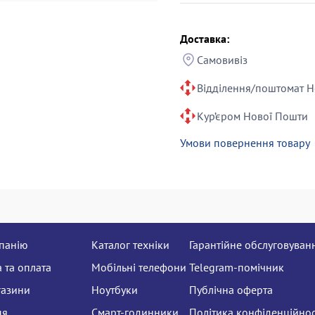
Доставка:
Самовивіз
Відділення/поштомат Н
Кур’єром Нової Пошти
Умови повернення товару
панію
Каталог техніки
Гарантійне обслуговуван
 та оплата
Мобільні телефони
Telegram-помічник
газини
Ноутбуки
Публічна оферта
ця
Смарт-годинники
Політика конфіденційнос