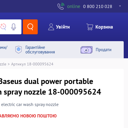
online
0 800 210 028
Увiйти
Корзина
ами/
Гарантiйне
Продати
обслуговування
zzle
>
Артикул 18-000095624
Baseus dual power portable
sh spray nozzle 18-000095624
electric car wash spray nozzle
РАВЛЯЄМО НОВОЮ ПОШТОЮ