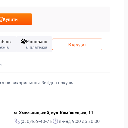
Купити
тБанк
МоноБанк
В кредит
тежів
6 платежів
и
 ознак використання. Вигідна покупка
м. Хмельницький, вул. Кам`янецька, 11
(050)465-40-73
пн-нд 9:00 до 20:00