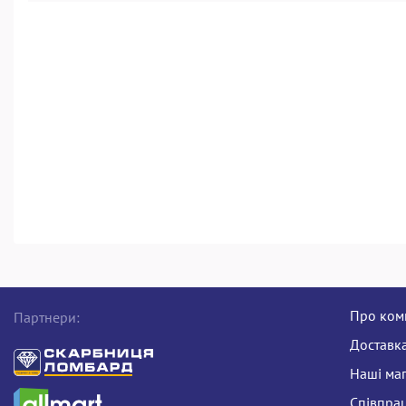
Про ком
Партнери:
Доставка
Наші ма
Співпра