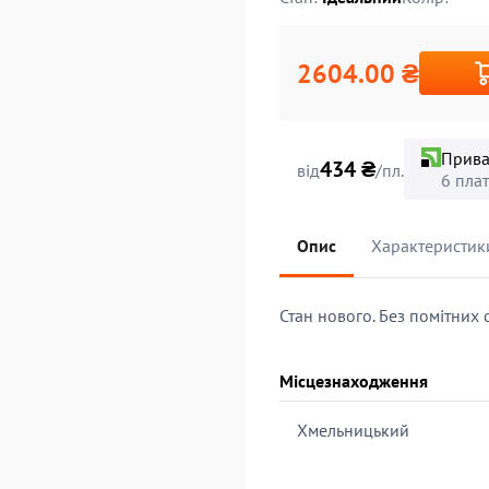
2604.00 ₴
Прива
434 ₴
від
/пл.
6 пла
Опис
Характеристик
Стан нового. Без помітних
Місцезнаходження
Хмельницький