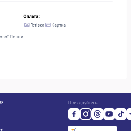
Оплата:
Готівка
Картка
ової Пошти
ня
Приєднуйтесь:
ті