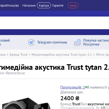
івробітництво
Магазини
Кар'єра
Гарантія
Акції
ловий
Покупка частин
Telegram-помічник
н
Розсрочка
тика
>
Бренд Trust
>
Мультимедійна акустика Trust tytan 2.1
>
Місто І
имедійна акустика Trust tytan 2
ано-Франківськ
Пропозицій: 1
В наявності у
Діапазон цін:
2400 ₴
Бренд:
Trust
Тип:
акустичні к
Потужність колонок, Вт:
10
По