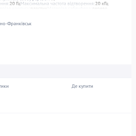
ення:
20 Гц
Максимальна частота відтворення:
20 кГц
еріал корпусу:
пластик
Матеріал сабвуфера:
дерево
я:
мережа
Підключення:
провідне
чності, регулювання НЧ
ано-Франківськ
тики
Де купити