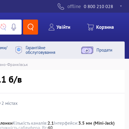
offline
0 800 210 028
Увiйти
Корзина
ами/
Гарантiйне
Продати
обслуговування
вано-Франківськ
.1 б/в
 2 містах
олонки
Кількість каналів:
2.1
Інтерфейси:
3.5 мм (Mini-Jack)
тужність сабвуфера, Вт:
40