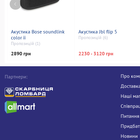
Акустика Bose soundlink
Акустика Jbl flip 5
color ii
Пропозицій (6)
Пропозицій (1)
2890 грн
2230 - 3120 грн
Про ком
Партнери:
Доставка
Наші ма
Співпра
Питання 
Придбати
Новини