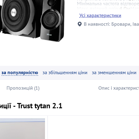
Мінімальна частота відтвор
Макс. вхідний опір:
4 Ом
Мат
Установка:
полична
Живленн
Усі характеристики
Оснащення:
регулювання гу
В наявності:
Бровари, Ів
за популярністю
за збільшенням ціни
за зменшенням ціни
Пропозицій (1)
Опис і характерис
ції - Trust tytan 2.1