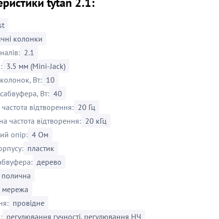
ристики tytan 2.1:
st
ичні колонки
аналів:
2.1
:
3.5 мм (Mini-Jack)
колонок, Вт:
10
сабвуфера, Вт:
40
 частота відтворення:
20 Гц
а частота відтворення:
20 кГц
ий опір:
4 Ом
орпусу:
пластик
абвуфера:
дерево
полична
мережа
ня:
провідне
:
регулювання гучності, регулювання НЧ