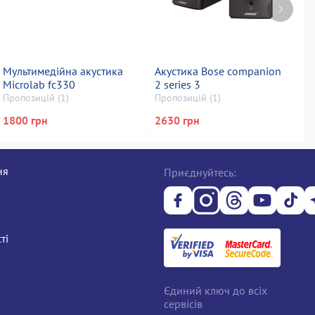
Мультимедійна акустика
Акустика Bose companion
М
Microlab fc330
2 series 3
T
Пропозицій (1)
Пропозицій (1)
П
1800 грн
2630 грн
2
ня
Приєднуйтесь:
ті
Єдиний ключ до всіх
сервісів