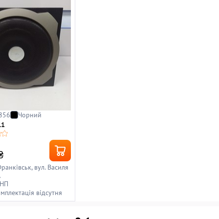
856
Чорний
.1
₴
Франківськ, вул. Василя
А
 НП
омплектація відсутня