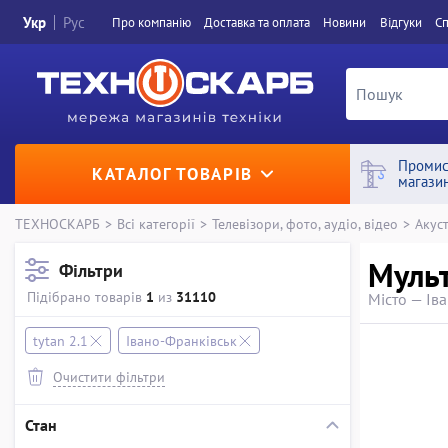
Укр
Рус
Про компанiю
Доставка та оплата
Новини
Вiдгуки
Сп
Промис
КАТАЛОГ ТОВАРІВ
магази
ТЕХНОСКАРБ
>
Всі категорії
>
Телевізори, фото, аудіо, відео
>
Акус
Мульт
Фільтри
Підібрано товарів
1
из
31110
Місто — Ів
tytan 2.1
Івано-Франківськ
Очистити фільтри
Стан