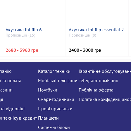
Акустика Jbl flip 6
Акустика Jbl flip essential 2
Пропозицій (15)
Пропозицій (8)
2680 - 3960 грн
2400 - 3000 грн
панію
Каталог техніки
Гарантійне обслуговуван
 та оплата
Мобільні телефони
Telegram-помічник
газини
Ноутбуки
Публічна оферта
ця
Смарт-годинники
Політика конфіденційнос
та відповіді
Ігрові приставки
 техніку в кредит
Планшети
Системні блоки