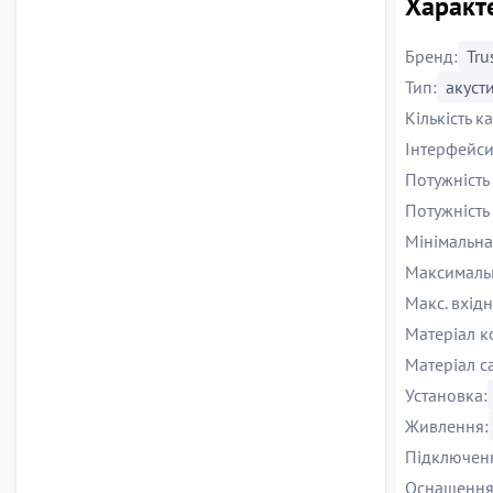
Характе
Бренд:
Tru
Тип:
акуст
Кількість к
Інтерфейси
Потужність 
Потужність 
Мінімальна
Максимальн
Макс. вхідн
Матеріал к
Матеріал с
Установка:
Живлення:
Підключен
Оснащення