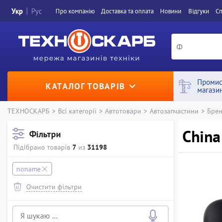
Укр
Рус
Про компанiю
Доставка та оплата
Новини
Вiдгуки
Сп
Промис
КАТАЛОГ ТОВАРІВ
магази
ТЕХНОСКАРБ
>
Всі категорії
>
Автотовари
>
Автозапчастини
>
Брен
China
Фільтри
Підібрано товарів
7
из
31198
noname
Очистити фільтри