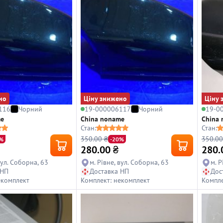
но
Ціну знижено
Ціну 
116
Чорний
19-000006117
Чорний
19-0
me
China noname
China
Стан:
Стан:
350.00 ₴
350.00
%
-20%
280.00
₴
280.
вул. Соборна, 63
м. Рівне, вул. Соборна, 63
м. Р
 НП
Доставка НП
Дос
екомплект
Комплект: некомплект
Компле