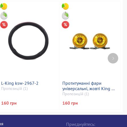
L-King ksw-2967-2
Протитуманні фари
А
універсальні, жовті King w-
w
Пропозицій (1)
62
Пропозицій (1)
П
160 грн
160 грн
2
ня
Приєднуйтесь: