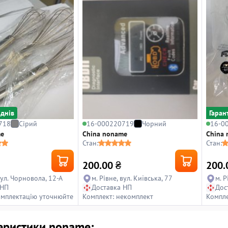
 днiв
Гаран
718
Сірий
16-000220719
Чорний
16-0
me
China noname
China
Стан:
Стан:
200.00
₴
200.
вул. Чорновола, 12-А
м. Рівне, вул. Київська, 77
м. Р
 НП
Доставка НП
Дос
омплектацію уточнюйте
Комплект: некомплект
Компле
еристики noname: