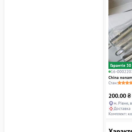
Гарантiя 30
16-000220
China nona
Стан:
200.00
₴
м. Рівне, 
Доставка
Комплект: к
Характ