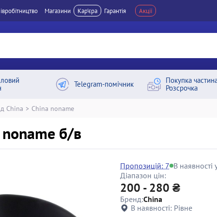
івробітництво
Магазини
Кар'єра
Гарантія
Акції
ловий
Покупка частин
Telegram-помічник
н
Розсрочка
д China
>
China noname
 noname б/в
Пропозицій: 7
В наявності у
Діапазон цін:
200 - 280 ₴
Бренд:
China
В наявності:
Рівне