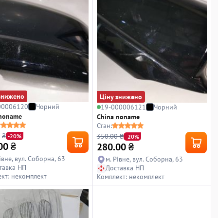
знижено
Ціну знижено
00006120
Чорний
19-000006121
Чорний
 noname
China noname
Стан:
 ₴
350.00 ₴
-20%
-20%
00
₴
280.00
₴
івне, вул. Соборна, 63
м. Рівне, вул. Соборна, 63
тавка НП
Доставка НП
кт: некомплект
Комплект: некомплект