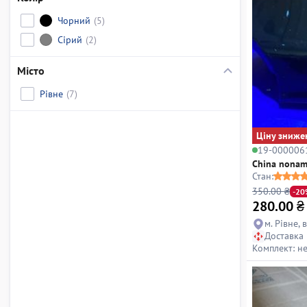
Чорний
(5)
Сірий
(2)
Місто
Рівне
(7)
Ціну зниже
19-000006
China nona
Стан:
350.00 ₴
-20
280.00
₴
м. Рівне, 
Доставка
Комплект: н