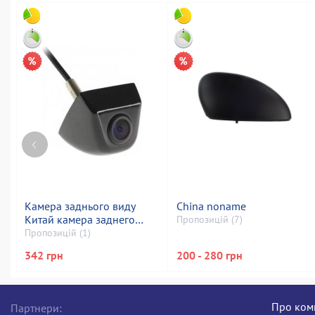
Камера заднього виду
China noname
Китай камера заднего
Пропозицій (7)
вида в автомобиль
Пропозицій (1)
342 грн
200 - 280 грн
Про ком
Партнери: