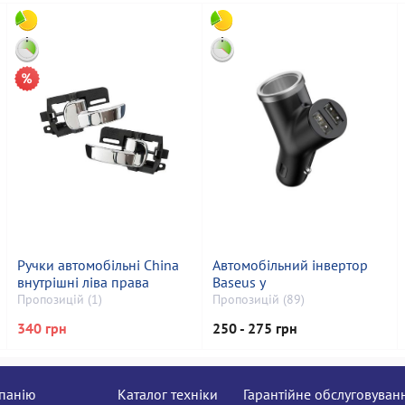
Ручки автомобільні China
Автомобільний інвертор
внутрішні ліва права
Baseus y
Пропозицій (1)
Пропозицій (89)
340 грн
250 - 275 грн
панію
Каталог техніки
Гарантійне обслуговуван