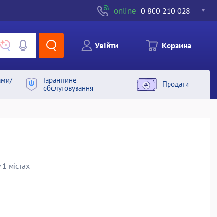
online
0 800 210 028
Увiйти
Корзина
ами/
Гарантiйне
Продати
обслуговування
 1 містах