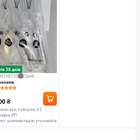
тiя 30 днiв
00220720
Сірий
 noname
00
₴
івне, вул. Соборна, 63
тавка НП
кт: комплектацію уточнюйте