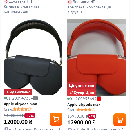
Доставка НП
Доставка НП
Комплект: часткова
Комплект: комплектація
комплектація
відсутня
Ціну знижено
Ціну знижено
Супер Ціна
01-200947384
01-200955699
Apple airpods max
Apple airpods max
Стан:
Стан:
14500.00 ₴
13950.00 ₴
-17%
-7%
12000.00
₴
12900.00
₴
м. Одеса, вул. Корольова, 80
м. Київ, б-р Чоколовський, 21