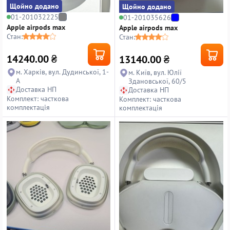
Щойно додано
Щойно додано
01-201032225
01-201035626
Apple airpods max
Apple airpods max
Стан:
Стан:
14240.00
₴
13140.00
₴
м. Харків, вул. Дудинської, 1-
м. Київ, вул. Юлії
А
Здановської, 60/5
Доставка НП
Доставка НП
Комплект: часткова
Комплект: часткова
комплектація
комплектація