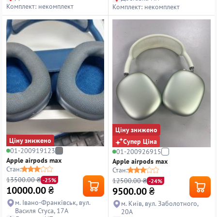
Комплект: некомплект
Комплект: некомплект
Ціну знижено
Ціну знижено
Супер Ціна
01-200919123
01-200926915
Apple airpods max
Apple airpods max
Стан:
Стан:
13500.00 ₴
12500.00 ₴
-25%
-24%
10000.00
₴
9500.00
₴
м. Івано-Франківськ, вул.
м. Київ, вул. Заболотного,
Василя Стуса, 17А
20А