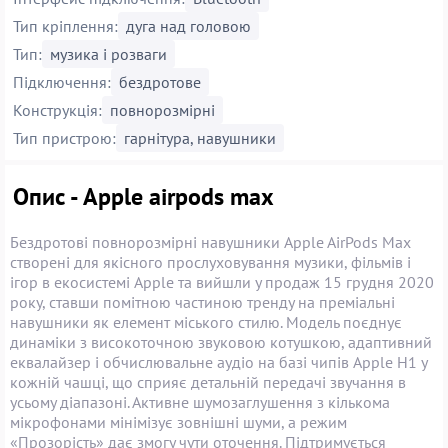
Тип кріплення:
дуга над головою
Тип:
музика і розваги
Підключення:
бездротове
Конструкція:
повнорозмірні
Тип пристрою:
гарнітура, навушники
Опис - Apple airpods max
Бездротові повнорозмірні навушники Apple AirPods Max
створені для якісного прослуховування музики, фільмів і
ігор в екосистемі Apple та вийшли у продаж 15 грудня 2020
року, ставши помітною частиною тренду на преміальні
навушники як елемент міського стилю. Модель поєднує
динаміки з високоточною звуковою котушкою, адаптивний
еквалайзер і обчислювальне аудіо на базі чипів Apple H1 у
кожній чашці, що сприяє детальній передачі звучання в
усьому діапазоні. Активне шумозаглушення з кількома
мікрофонами мінімізує зовнішні шуми, а режим
«Прозорість» дає змогу чути оточення. Підтримується