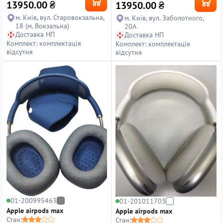
13950.00
₴
13950.00
₴
м. Київ, вул. Старовокзальна,
м. Київ, вул. Заболотного,
18 (м. Вокзальна)
20А
Доставка НП
Доставка НП
Комплект: комплектація
Комплект: комплектація
відсутня
відсутня
01-200995463
01-201011703
Apple airpods max
Apple airpods max
Стан:
Стан: