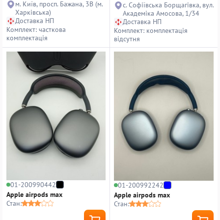
м. Київ, просп. Бажана, 3В (м.
с. Софіївська Борщагівка, вул.
Харківська)
Академіка Амосова, 1/34
Доставка НП
Доставка НП
Комплект: часткова
Комплект: комплектація
комплектація
відсутня
01-200990442
01-200992242
Apple airpods max
Apple airpods max
Стан:
Стан: