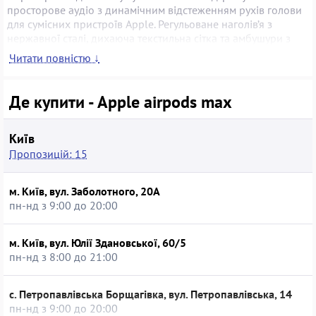
просторове аудіо з динамічним відстеженням рухів голови
для сумісних пристроїв Apple. Регульоване наголів’я з
нержавної сталі, дихаюча текстильна сітка та амбушури з
піноматеріалу забезпечують комфорт під час тривалого
Читати повністю ↓
носіння, а Digital Crown відповідає за точне регулювання
гучності та керування відтворенням. Автономність до 20
годин із активним шумозаглушенням і чохол Smart Case
Де купити - Apple airpods max
зручні для щоденного використання, а купівля б/в моделі
дає змогу зекономити та зменшити екологічне
навантаження без втрати основних можливостей.
Київ
Пропозицій: 15
м. Київ, вул. Заболотного, 20А
пн-нд з 9:00 до 20:00
м. Київ, вул. Юлії Здановської, 60/5
пн-нд з 8:00 до 21:00
с. Петропавлівська Борщагівка, вул. Петропавлівська, 14
пн-нд з 9:00 до 20:00