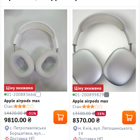
Ціну знижено
Ціну знижено
01-200883666
01-200899829
Apple airpods max
Apple airpods max
Стан:
Стан:
14420.00 ₴
13500.00 ₴
-31%
-38%
9810.00
₴
8370.00
₴
с. Петропавлівська
м. Київ, вул. Лятошинського,
Борщагівка, вул.
14
Петропавлівська, 14
Доставка НП
Доставка НП