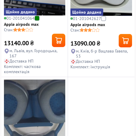
Щойно додано
Щойно додано
01-201041064
01-201042627
Apple airpods max
Apple airpods max
Стан:
Стан:
13140.00
₴
13090.00
₴
м. Львів, вул. Городоцька,
м. Київ, б-р Вацлава Гавела,
167
53
Доставка НП
Доставка НП
Комплект: часткова
Комплект: інструкція
комплектація