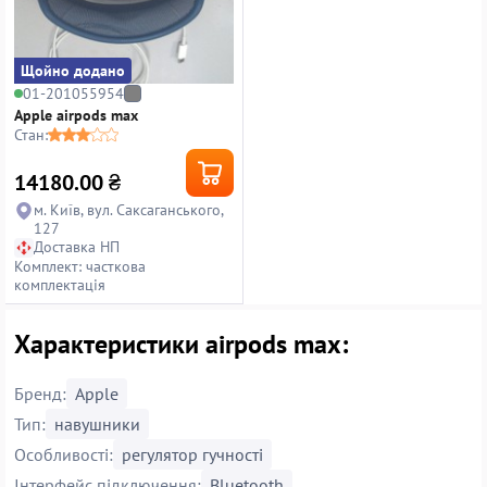
Щойно додано
01-201055954
Apple airpods max
Стан:
14180.00
₴
м. Київ, вул. Саксаганського,
127
Доставка НП
Комплект: часткова
комплектація
Характеристики airpods max:
Бренд:
Apple
Тип:
навушники
Особливості:
регулятор гучності
Інтерфейс підключення:
Bluetooth