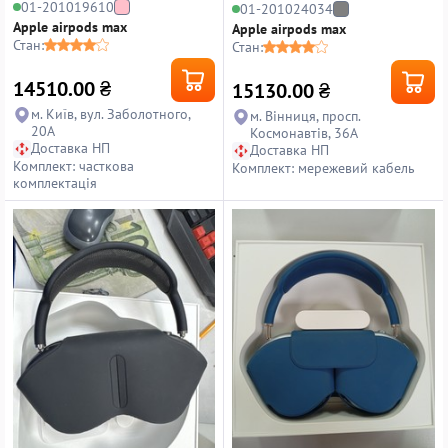
01-201019610
01-201024034
Apple airpods max
Apple airpods max
Стан:
Стан:
14510.00
₴
15130.00
₴
м. Київ, вул. Заболотного,
м. Вінниця, просп.
20А
Космонавтів, 36А
Доставка НП
Доставка НП
Комплект: часткова
Комплект: мережевий кабель
комплектація