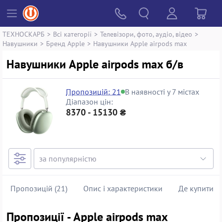
ТЕХНОСКАРБ
>
Всі категорії
>
Телевізори, фото, аудіо, відео
>
Навушники
>
Бренд Apple
>
Навушники Apple airpods max
Навушники Apple airpods max б/в
Пропозицій: 21
В наявності у 7 містах
Діапазон цін:
8370 - 15130 ₴
Пропозицій (21)
Опис і характеристики
Де купити
Пропозиції - Apple airpods max