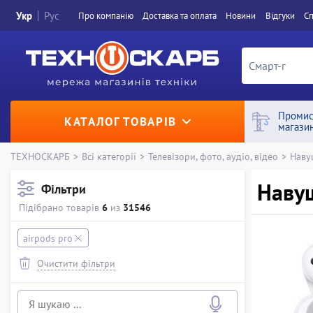
Укр
Рус
Про компанiю
Доставка та оплата
Новини
Вiдгуки
Сп
Промис
КАТАЛОГ ТОВАРІВ
магази
ТЕХНОСКАРБ
>
Всі категорії
>
Телевізори, фото, аудіо, відео
>
Наву
Навуш
Фільтри
Підібрано товарів
6
из
31546
airpods pro
Очистити фільтри