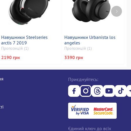
Навушники Steelseries
Навушники Urbanista los
Н
arctis 7 2019
angeles
f
Пропозицій (1)
Пропозицій (1)
П
2190 грн
3390 грн
2
ня
Приєднуйтесь:
ті
Єдиний ключ до всіх