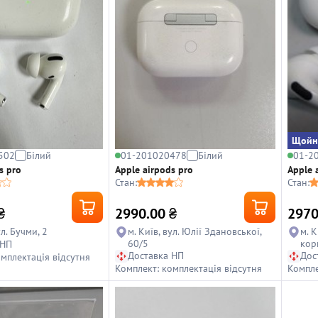
Щойн
502
Білий
01-201020478
Білий
01-2
s pro
Apple airpods pro
Apple 
Стан:
Стан:
₴
2990.00
₴
2970
Київ, вул. Бучми, 2
м. Київ, вул. Юлії Здановської,
м. К
60/5
корп
 НП
Доставка НП
Дос
омплектація відсутня
Комплект: комплектація відсутня
Компле