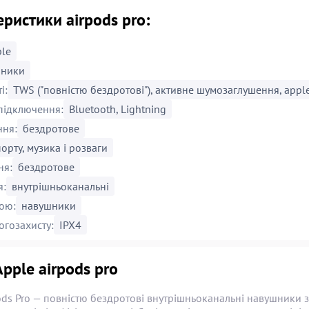
ристики airpods pro:
le
шники
і:
TWS ("повністю бездротові"), активне шумозаглушення, apple
підключення:
Bluetooth, Lightning
ння:
бездротове
орту, музика і розваги
ня:
бездротове
я:
внутрішньоканальні
ою:
навушники
огозахисту:
IPX4
Apple airpods pro
Pods Pro — повністю бездротові внутрішньоканальні навушники