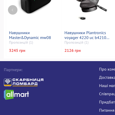
Навушники
Навушники Plantronics
Master&Dynamic mw08
voyager 4220 uc b4210
usb-а 211996-101
Пропозицій (1)
Пропозицій (1)
3245 грн
2126 грн
Про ком
Партнери:
Доставка
Наші ма
Співпра
Придбати
Питання 