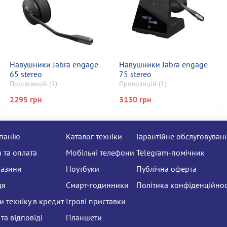
Навушники Jabra engage
Навушники Jabra engage
65 stereo
75 stereo
Пропозицій (1)
Пропозицій (1)
2295 грн
3130 грн
панію
Каталог техніки
Гарантійне обслуговуван
 та оплата
Мобільні телефони
Telegram-помічник
газини
Ноутбуки
Публічна оферта
ця
Смарт-годинники
Політика конфіденційнос
 техніку в кредит
Ігрові приставки
та відповіді
Планшети