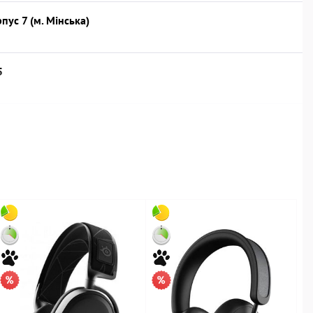
рпус 7 (м. Мінська)
5
івська, 109