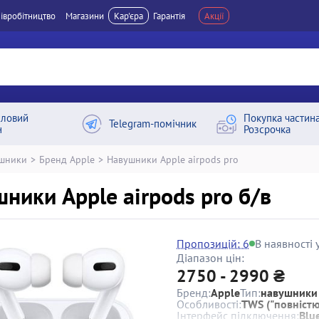
івробітництво
Магазини
Кар'єра
Гарантія
Акції
ловий
Покупка частин
Telegram-помічник
н
Розсрочка
шники
>
Бренд Apple
>
Навушники Apple airpods pro
ники Apple airpods pro б/в
Пропозицій: 6
В наявності у
Діапазон цін:
2750 - 2990 ₴
Бренд:
Apple
Тип:
навушники
Особливості:
TWS ("повністю
Інтерфейс підключення:
Blu