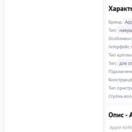
Характе
Бренд:
App
Тип:
наву
Особливост
Інтерфейс 
Тип кріпле
Тип:
для сп
Підключен
Конструкці
Тип пристр
Ступінь вол
Опис - 
Apple Air