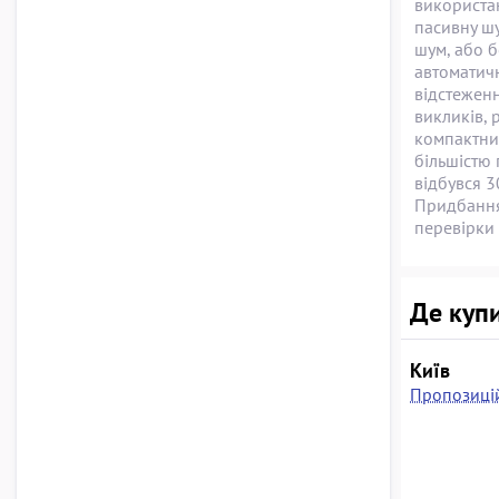
використан
пасивну шу
шум, або 
автоматич
відстеженн
викликів, 
компактний
більшістю 
відбувся 3
Придбання 
перевірки
Де купи
Київ
Пропозицій