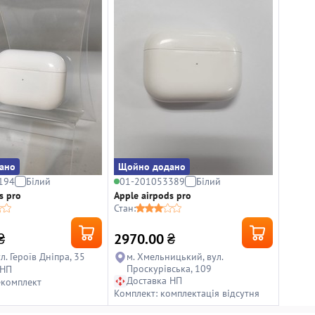
ано
Щойно додано
194
Білий
01-201053389
Білий
s pro
Apple airpods pro
Стан:
₴
2970.00
₴
ул. Героїв Дніпра, 35
м. Хмельницький, вул.
Проскурівська, 109
 НП
Доставка НП
екомплект
Комплект: комплектація відсутня