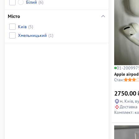
Білий
(6)
Місто
Київ
(5)
Хмельницький
(1)
01-200997
Apple airpod
Стан:
2750.00
м. 
Доставка
Комплект: к