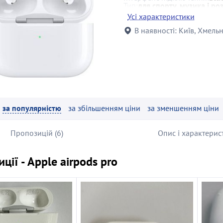
Тип:
для спорту, музика і ро
Конструкція:
внутрішньокан
Усі характеристики
В наявності:
Київ, Хмель
за популярністю
за збільшенням ціни
за зменшенням ціни
Пропозицій (6)
Опис і характерис
ції - Apple airpods pro