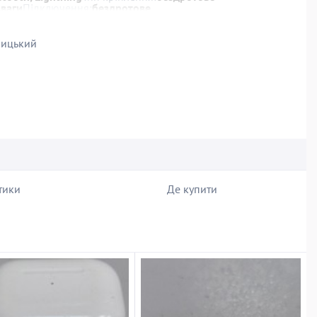
зваги
Підключення:
бездротове
альні
Тип пристрою:
навушники
Ступінь вологозахисту:
IPX4
ницький
тики
Де купити