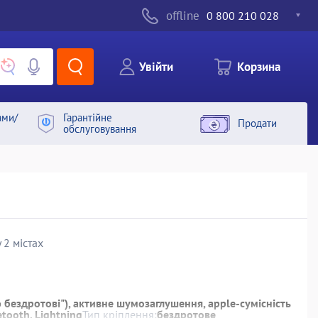
offline
0 800 210 028
Увiйти
Корзина
ами/
Гарантiйне
Продати
обслуговування
 2 містах
 бездротові"), активне шумозаглушення, apple-сумісність
etooth, Lightning
Тип кріплення:
бездротове