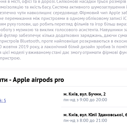
ня в місті, офісі та в дорозі. Силіконові насадки трьох розмі
моізоляцію та якість басу. Система активного шумозаглушення і
безпечно чути навколишнє середовище. Фірмовий чип Apple заб
не перемикання між пристроями в одному обліковому записі iC
ям руху голови, що робить перегляд фільмів та ігор більш ви
роботу з музикою та виклик голосового асистента. Навушники за
 футляр забезпечує кілька додаткових заряджань, даючи сумарн
пристроїв Bluetooth, проте найповніше розкриваються в екосис
0 жовтня 2019 року, а лаконічний білий дизайн зробив їх помі
цієї моделі у вживаному стані дає змогу отримати фірмові фун
 пристрою.
ти - Apple airpods pro
м. Київ, вул. Бучми, 2
пн-нд з 9:00 до 20:00
: 5
м. Київ, вул. Юлії Здановської, 
пн-нд з 8:00 до 21:00