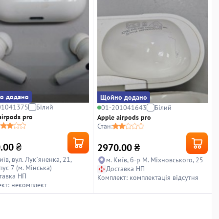
о додано
Щойно додано
01041375
Білий
01-201041643
Білий
airpods pro
Apple airpods pro
Стан:
.00
₴
2970.00
₴
иїв, вул. Лук`яненка, 21,
м. Київ, б-р М. Міхновського, 25
ус 7 (м. Мінська)
Доставка НП
тавка НП
Комплект: комплектація відсутня
кт: некомплект