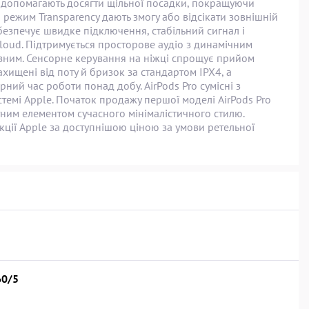
рів допомагають досягти щільної посадки, покращуючи
 режим Transparency дають змогу або відсікати зовнішній
езпечує швидке підключення, стабільний сигнал і
loud. Підтримується просторове аудіо з динамічним
разним. Сенсорне керування на ніжці спрощує прийом
хищені від поту й бризок за стандартом IPX4, а
ий час роботи понад добу. AirPods Pro сумісні з
темі Apple. Початок продажу першої моделі AirPods Pro
тним елементом сучасного мінімалістичного стилю.
кції Apple за доступнішою ціною за умови ретельної
60/5