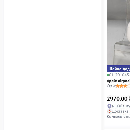
Щойно дод
01-201045
Apple airpod
Стан:
2970.00
м. Київ, в
Доставка
Комплект: н