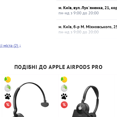
м. Київ, вул. Лук`яненка, 21, ко
пн-нд з 9:00 до 20:00
м. Київ, б-р М. Міхновського, 2
пн-нд з 9:00 до 20:00
і міста (2) ↓
м. Київ, вул. Героїв Дніпра, 35
пн-нд, з 9:00 до 21:00
ький
м. Хмельницький, вул. Проскур
ПОДІБНІ ДО APPLE AIRPODS PRO
пн-нд з 9:00 до 20:00
: 1