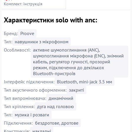
Комплект: інструкція
Характеристики solo with anc:
Бренд:
Proove
Тип:
навушники з мікрофоном
Особливості:
активне шумопоглинання (ANC),
шумопоглинання мікрофона (ENC), знімний
кабель, регулятор гучності, прозорий
режим, підключення до декількох
Bluetooth-пристроїв
Інтерфейс підключення:
Bluetooth, mini-jack 3.5 мм
Тип акустичного оформлення:
закриті
Тип випромінювача:
динамічний
Тип кріплення:
дуга над головою
Тип:
музика і розваги
Підключення:
бездротове, дротове
Конструкція:
накладні