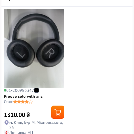
01-200983347
Proove solo with anc
Стан:
1310.00
₴
м. Київ, б-р М. Міхновського,
25
Доставка НП