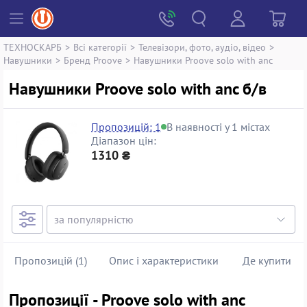
ТЕХНОСКАРБ
>
Всі категорії
>
Телевізори, фото, аудіо, відео
>
Навушники
>
Бренд Proove
>
Навушники Proove solo with anc
Навушники Proove solo with anc б/в
Пропозицій: 1
В наявності у 1 містах
Діапазон цін:
1310 ₴
Пропозицій (1)
Опис і характеристики
Де купити
Пропозиції - Proove solo with anc