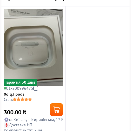
Гарантiя 30 днiв
01-200996475
Xo q3 pods
Стан:
300.00
₴
м. Київ, вул. Кирилівська, 129
Доставка НП
Комплект: інструкція