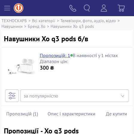
ТЕХНОСКАРБ
>
Всі категорії
>
Телевізори, фото, аудіо, відео
>
Навушники
>
Бренд Xo
>
Навушники Xo q3 pods
Навушники Xo q3 pods б/в
Пропозицій: 1
В наявності у 1 містах
Діапазон цін:
300 ₴
Пропозицій (1)
Опис і характеристики
Де купити
Пропозиції - Xo q3 pods