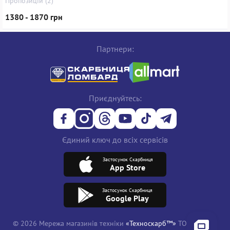
Пропозицій (2)
1380 - 1870 грн
Партнери:
Приєднуйтесь:
Єдиний ключ до всіх сервісів
Застосунок Скарбниця
App Store
Застосунок Скарбниця
Google Play
© 2026 Мережа магазинів техніки
«Техноскарб™»
ТОВ "ТРЕЙД