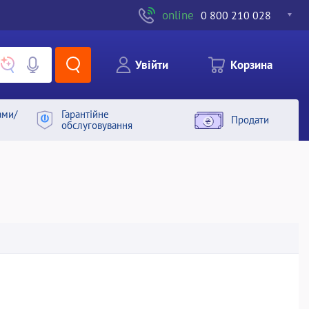
online
0 800 210 028
Увiйти
Корзина
ами/
Гарантiйне
Продати
обслуговування