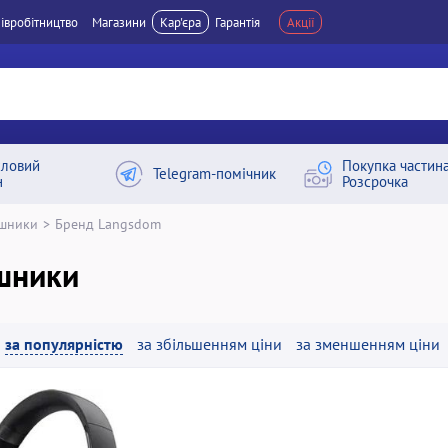
івробітництво
Магазини
Кар'єра
Гарантія
Акції
ловий
Покупка частин
Telegram-помічник
н
Розсрочка
шники
>
Бренд Langsdom
шники
за популярністю
за збільшенням ціни
за зменшенням ціни