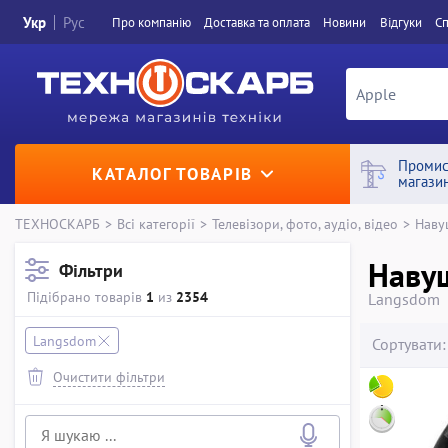
Укр
Рус
Про компанiю
Доставка та оплата
Новини
Вiдгуки
Сп
Промис
КАТАЛОГ ТОВАРІВ
магази
ТЕХНОСКАРБ
>
Всі категорії
>
Телевізори, фото, аудіо, відео
>
Наву
Наву
Фільтри
Підібрано товарів
1
из
2354
Langsdom
Langsdom
Сортувати:
Очистити фільтри