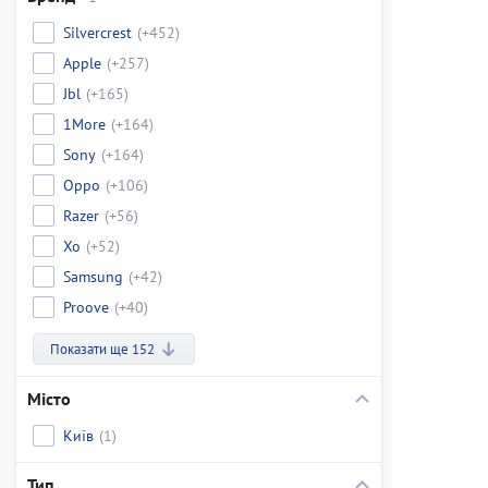
Silvercrest
(+452)
Apple
(+257)
Jbl
(+165)
1More
(+164)
Sony
(+164)
Oppo
(+106)
Razer
(+56)
Xo
(+52)
Samsung
(+42)
Proove
(+40)
Показати ще 152
Місто
Київ
(1)
Тип