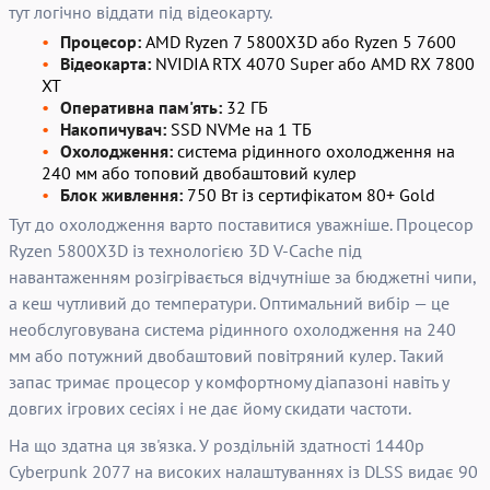
тут логічно віддати під відеокарту.
Процесор:
AMD Ryzen 7 5800X3D або Ryzen 5 7600
Відеокарта:
NVIDIA RTX 4070 Super або AMD RX 7800
XT
Оперативна пам'ять:
32 ГБ
Накопичувач:
SSD NVMe на 1 ТБ
Охолодження:
система рідинного охолодження на
240 мм або топовий двобаштовий кулер
Блок живлення:
750 Вт із сертифікатом 80+ Gold
Тут до охолодження варто поставитися уважніше. Процесор
Ryzen 5800X3D із технологією 3D V-Cache під
навантаженням розігрівається відчутніше за бюджетні чипи,
а кеш чутливий до температури. Оптимальний вибір — це
необслуговувана система рідинного охолодження на 240
мм або потужний двобаштовий повітряний кулер. Такий
запас тримає процесор у комфортному діапазоні навіть у
довгих ігрових сесіях і не дає йому скидати частоти.
На що здатна ця зв'язка. У роздільній здатності 1440p
Cyberpunk 2077 на високих налаштуваннях із DLSS видає 90