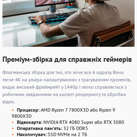
Преміум-збірка для справжніх геймерів
Флагманська збірка для тих, хто хоче все й одразу. Вона
тягне 4K на ультра-налаштуваннях з трасуванням променів,
видає високий фреймрейт у 1440p і легко справляється з
робочими завданнями на кшталт рендерингу та обробки
відео.
Процесор:
AMD Ryzen 7 7800X3D або Ryzen 9
9800X3D
Відеокарта:
NVIDIA RTX 4080 Super або RTX 5080
Оперативна пам'ять:
32 ГБ DDR5
Накопичувач:
SSD NVMe на 2 ТБ