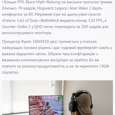
і більше FPS. Black Myth Wukong на високих пресетах тримає
близько 70 кадрів, Hogwarts Legacy і Alan Wake 2 йдуть
комфортно за 80. Мережеві ігри на цьому рівні просто
літають: Call of Duty і Battlefield видають понад 120 FPS, а
Counter-Strike 2 у QHD легко переходить за 200 кадрів для
високогерцового монітора.
Процесор Ryzen 5800X3D досі тримається у списках
найкращих ігрових рішень і дає чудовий фреймрейт навіть у
важких відкритих світах. Зібрати таку конфігурацію з
вживаних комплектуючих вигідніше за пребілт, бо ви
платите за реальну продуктивність, а не за маркетинг і RGB-
підсвітку.