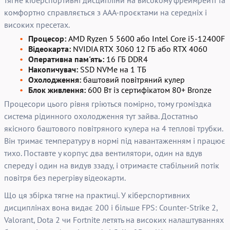
тягне кіберспортивні дисципліни на високому фреймрейті та
комфортно справляється з AAA-проєктами на середніх і
високих пресетах.
Процесор:
AMD Ryzen 5 5600 або Intel Core i5-12400F
Відеокарта:
NVIDIA RTX 3060 12 ГБ або RTX 4060
Оперативна пам'ять:
16 ГБ DDR4
Накопичувач:
SSD NVMe на 1 ТБ
Охолодження:
баштовий повітряний кулер
Блок живлення:
600 Вт із сертифікатом 80+ Bronze
Процесори цього рівня гріються помірно, тому громіздка
система рідинного охолодження тут зайва. Достатньо
якісного баштового повітряного кулера на 4 теплові трубки.
Він тримає температуру в нормі під навантаженням і працює
тихо. Поставте у корпус два вентилятори, один на вдув
спереду і один на видув ззаду, і отримаєте стабільний потік
повітря без перегріву відеокарти.
Що ця збірка тягне на практиці. У кіберспортивних
дисциплінах вона видає 200 і більше FPS: Counter-Strike 2,
Valorant, Dota 2 чи Fortnite летять на високих налаштуваннях