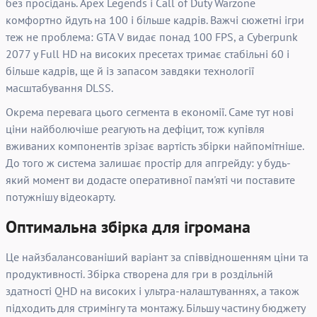
без просідань. Apex Legends і Call of Duty Warzone
комфортно йдуть на 100 і більше кадрів. Важчі сюжетні ігри
теж не проблема: GTA V видає понад 100 FPS, а Cyberpunk
2077 у Full HD на високих пресетах тримає стабільні 60 і
більше кадрів, ще й із запасом завдяки технології
масштабування DLSS.
Окрема перевага цього сегмента в економії. Саме тут нові
ціни найболючіше реагують на дефіцит, тож купівля
вживаних компонентів зрізає вартість збірки найпомітніше.
До того ж система залишає простір для апгрейду: у будь-
який момент ви додасте оперативної пам'яті чи поставите
потужнішу відеокарту.
Оптимальна збірка для ігромана
Це найзбалансованіший варіант за співвідношенням ціни та
продуктивності. Збірка створена для гри в роздільній
здатності QHD на високих і ультра-налаштуваннях, а також
підходить для стримінгу та монтажу. Більшу частину бюджету