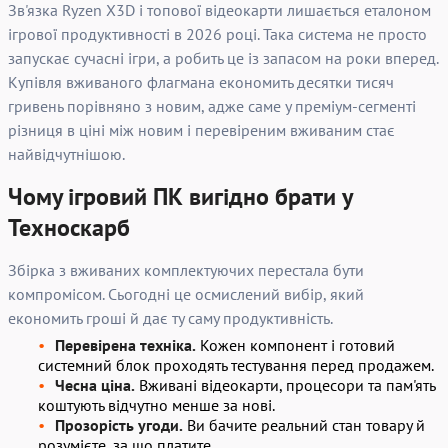
Зв'язка Ryzen X3D і топової відеокарти лишається еталоном
ігрової продуктивності в 2026 році. Така система не просто
запускає сучасні ігри, а робить це із запасом на роки вперед.
Купівля вживаного флагмана економить десятки тисяч
гривень порівняно з новим, адже саме у преміум-сегменті
різниця в ціні між новим і перевіреним вживаним стає
найвідчутнішою.
Чому ігровий ПК вигідно брати у
Техноскарб
Збірка з вживаних комплектуючих перестала бути
компромісом. Сьогодні це осмислений вибір, який
економить гроші й дає ту саму продуктивність.
Перевірена техніка.
Кожен компонент і готовий
системний блок проходять тестування перед продажем.
Чесна ціна.
Вживані відеокарти, процесори та пам'ять
коштують відчутно менше за нові.
Прозорість угоди.
Ви бачите реальний стан товару й
розумієте, за що платите.