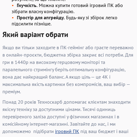
Гнучкість.
Можна купити готовий ігровий ПК або
зібрати власну конфігурацію.
Простір для апгрейду.
Будь-яку зі збірок легко
підсилити пізніше.
Який варіант обрати
Якщо ви тільки заходите в ПК-геймінг або граєте переважно
в онлайн-проєкти, бюджетна збірка закриє всі потреби. Для
гри в 1440p на високому герцовому моніторі та
паралельного стримінгу беріть оптимальну конфігурацію,
вона дає найкращий баланс. А якщо ціль — це 4K і
максимальна якість картинки без компромісів, ваш вибір —
преміум.
Понад 20 років Техноскарб допомагає клієнтам знаходити
якісну техніку за доступними цінами. Тисячі одиниць
перевіреного заліза доступні у фізичних магазинах і в
комісійному інтернет-магазині. Завітайте до нас, і ми
допоможемо підібрати
ігровий ПК
під ваш бюджет і ваші