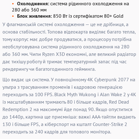
Охолодження:
система рідинного охолодження на
280 або 360 мм
Блок живлення:
850 Вт із сертифікатом 80+ Gold
У флагманській системі охолодження — це не дрібниця, а
основа стабільності. Топова відеокарта виділяє багато тепла,
тому корпус має добре продуватися, а процесору потрібна
необслуговувана система рідинного охолодження на 280
або 360 мм. Чипи Ryzen X3D економні, але великий радіатор
дає тихішу роботу й тримає температурний запас під час
рендерингу чи багатогодинного гейминга.
Що видає ця система. У повноцінному 4K Cyberpunk 2077 на
ультра з трасуванням променів і кадровою генерацією
переходить за 100 FPS. Black Myth Wukong і Alan Wake 2 у 4K
із масштабуванням тримають 80 і більше кадрів, Red Dead
Redemption 2 на максимумі йде понад 90. Якщо опуститися
до 1440p, картина ще приємніша: важкі AAA-тайтли видають
130 і більше FPS, а кіберспорт на кшталт Counter-Strike 2
переходить за 240 кадрів для топового монітора.