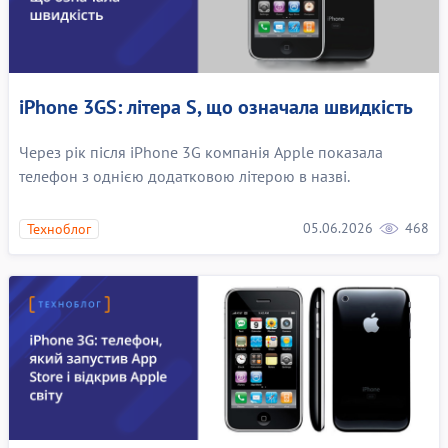
iPhone 3GS: літера S, що означала швидкість
Через рік після iPhone 3G компанія Apple показала
телефон з однією додатковою літерою в назві.
05.06.2026
468
Техноблог