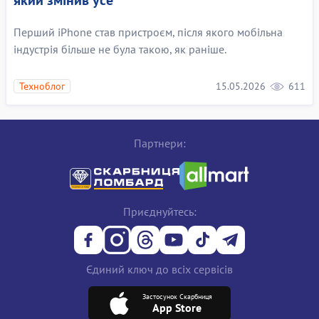
Перший iPhone став пристроєм, після якого мобільна
індустрія більше не була такою, як раніше.
15.05.2026
611
Техноблог
Партнери:
Приєднуйтесь:
Єдиний ключ до всіх сервісів
Застосунок Скарбниця
App Store