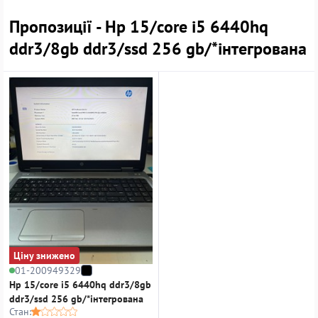
Пропозиції - Hp 15/core i5 6440hq
ddr3/8gb ddr3/ssd 256 gb/*інтегрована
Ціну знижено
01-200949329
Hp 15/core i5 6440hq ddr3/8gb
ddr3/ssd 256 gb/*інтегрована
Стан: