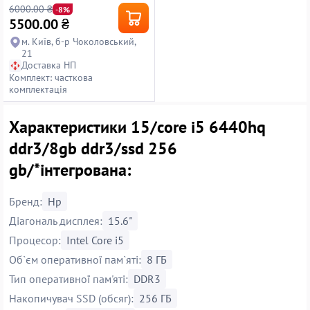
6000.00 ₴
-8%
5500.00
₴
м. Київ, б-р Чоколовський,
21
Доставка НП
Комплект: часткова
комплектація
Характеристики 15/core i5 6440hq
ddr3/8gb ddr3/ssd 256
gb/*інтегрована:
Бренд:
Hp
Діагональ дисплея:
15.6"
Процесор:
Intel Core i5
Об`єм оперативної пам`яті:
8 ГБ
Тип оперативної пам'яті:
DDR3
Накопичувач SSD (обсяг):
256 ГБ