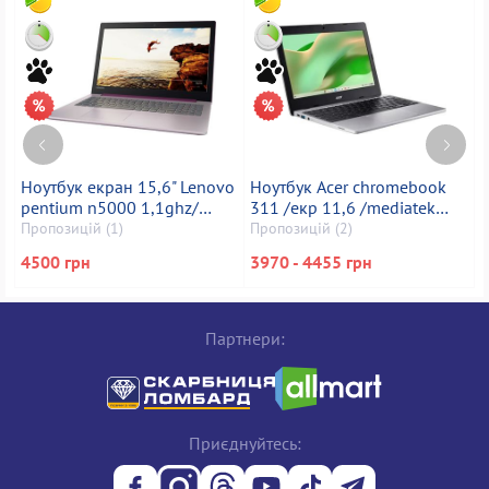
Ноутбук екран 15,6" Lenovo
Ноутбук Acer chromebook
Н
pentium n5000 1,1ghz/
311 /екр 11,6 /mediatek
1
ram4gb/ ssd128gb/
kompanio 528 /ram 4gb /ssd
*
Пропозицій (1)
Пропозицій (2)
П
1920x1080
32gb /mediatek integrated
g
4500 грн
3970 - 4455 грн
6
graphics
Партнери:
Приєднуйтесь: