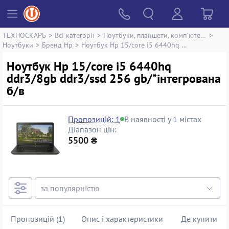
ТЕХНОСКАРБ
>
Всі категорії
>
Ноутбуки, планшети, комп`ютери
>
Ноутбуки
>
Бренд Hp
>
Ноутбук Hp 15/core i5 6440hq ddr3/8gb ddr3/ssd 256 gb/*інтегрована
Ноутбук Hp 15/core i5 6440hq
ddr3/8gb ddr3/ssd 256 gb/*інтегрована
б/в
Пропозицій: 1
В наявності у 1 містах
Діапазон цін:
5500 ₴
Пропозицій (1)
Опис і характеристики
Де купити