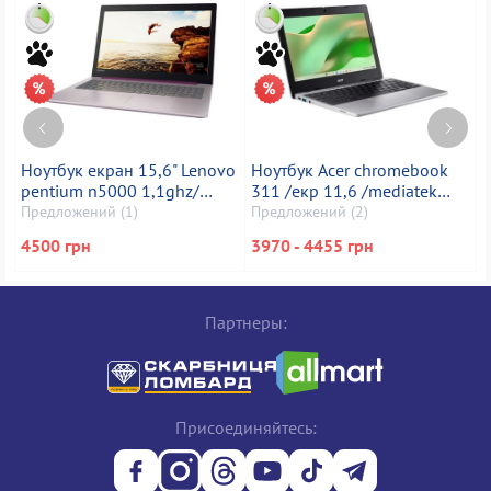
Ноутбук екран 15,6" Lenovo
Ноутбук Acer chromebook
Н
pentium n5000 1,1ghz/
311 /екр 11,6 /mediatek
ram4gb/ ssd128gb/
kompanio 528 /ram 4gb /ssd
3
Предложений (1)
Предложений (2)
П
1920x1080
32gb /mediatek integrated
*
4500 грн
3970 - 4455 грн
4
graphics
Партнеры:
Присоединяйтесь: