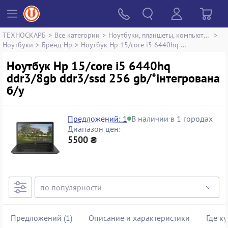
ТЕХНОСКАРБ
>
Все категории
>
Ноутбуки, планшеты, компьютеры
>
Ноутбуки
>
Бренд Hp
>
Ноутбук Hp 15/core i5 6440hq ddr3/8gb ddr3/ssd 256 gb/*інтегрована
Ноутбук Hp 15/core i5 6440hq
ddr3/8gb ddr3/ssd 256 gb/*інтегрована
б/у
Предложений: 1
В наличии в 1 городах
Диапазон цен:
5500 ₴
Предложений (1)
Описание и характеристики
Где к