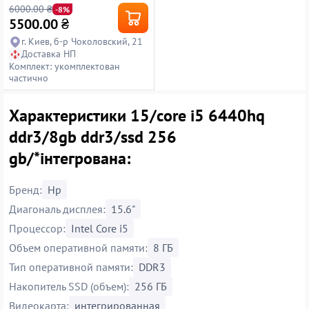
6000.00 ₴
-8%
5500.00
₴
г. Киев, б-р Чоколовский, 21
Доставка НП
Комплект: укомплектован
частично
Характеристики 15/core i5 6440hq
ddr3/8gb ddr3/ssd 256
gb/*інтегрована:
Бренд:
Hp
Диагональ дисплея:
15.6"
Процессор:
Intel Core i5
Объем оперативной памяти:
8 ГБ
Тип оперативной памяти:
DDR3
Накопитель SSD (объем):
256 ГБ
Видеокарта:
интегрированная