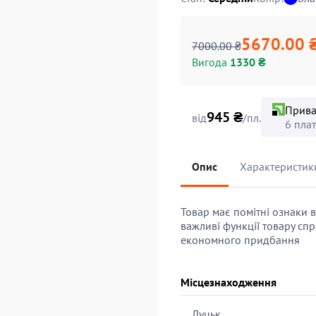
5670.00 
7000.00 ₴
Вигода
1330 ₴
Прива
945 ₴
від
/пл.
6 пла
Опис
Характеристик
Товар має помітні ознаки 
важливі функції товару спр
економного придбання
Місцезнаходження
Луцьк