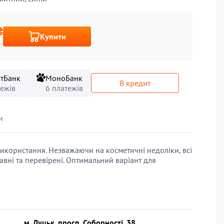
₴
Купити
тБанк
МоноБанк
В кредит
тежів
6 платежів
и
використання. Незважаючи на косметичні недоліки, всі
авні та перевірені. Оптимальний варіант для
м. Луцьк, просп. Соборності, 38