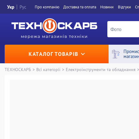
Укр
Рус
Про компанiю
Доставка та оплата
Новини
Вiдгуки
Сп
Промис
КАТАЛОГ ТОВАРІВ
магази
ТЕХНОСКАРБ
>
Всі категорії
>
Електроінструменти та обладнання