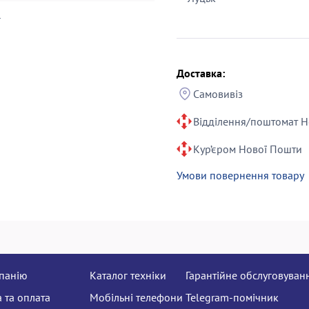
r
Доставка:
Самовивіз
Відділення/поштомат Н
Кур’єром Нової Пошти
Умови повернення товару
панію
Каталог техніки
Гарантійне обслуговуван
 та оплата
Мобільні телефони
Telegram-помічник