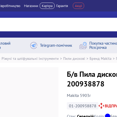
івробітництво
Магазини
Кар'єра
Гарантія
Акції
ловий
Покупка частин
Telegram-помічник
н
Розсрочка
>
Ріжучі та шліфувальні інструменти
>
Пили дискові
>
Бренд Makita
>
Б/в Пила диско
200938878
Makita 5903r
01-200938878
ВІДП
Стан:
Середній
Колір:
Бла