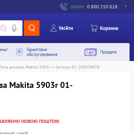
online
0 800 210 028
Увiйти
Корзина
ами/
Гарантiйне
Продати
обслуговування
Пила дискова Makita 5903r
>
Артикул 01-200938878
ва Makita 5903r 01-
РАВЛЯЄМО НОВОЮ ПОШТОЮ
китний, синій