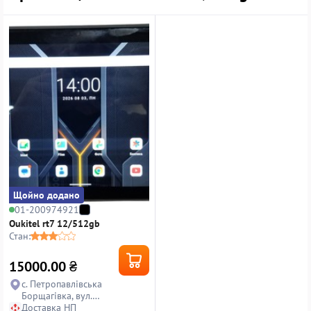
Щойно додано
01-200974921
Oukitel rt7 12/512gb
Стан:
15000.00
₴
с. Петропавлівська
Борщагівка, вул.
Петропавлівська, 14
Доставка НП