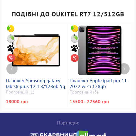
ПОДІБНІ ДО OUKITEL RT7 12/512GB
Планшет Samsung galaxy
Планшет Apple ipad pro 11
tab s8 plus 12.4 8/128gb 5g
2022 wi-fi 128gb
t
Пропозицій (1)
Пропозицій (3)
П
18000 грн
15500 - 22560 грн
Партнери: