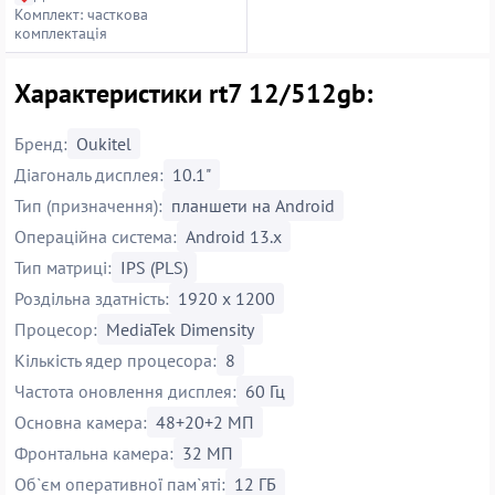
Комплект: часткова
комплектація
Характеристики rt7 12/512gb:
Бренд:
Oukitel
Діагональ дисплея:
10.1"
Тип (призначення):
планшети на Android
Операційна система:
Android 13.x
Тип матриці:
IPS (PLS)
Роздільна здатність:
1920 х 1200
Процесор:
MediaTek Dimensity
Кількість ядер процесора:
8
Частота оновлення дисплея:
60 Гц
Основна камера:
48+20+2 МП
Фронтальна камера:
32 МП
Об`єм оперативної пам`яті:
12 ГБ