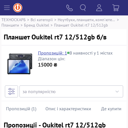
ТЕХНОСКАРБ
>
Всі категорії
>
Ноутбуки, планшети, комп`ютери
>
Планшети
>
Бренд Oukitel
>
Планшет Oukitel rt7 12/512gb
Планшет Oukitel rt7 12/512gb б/в
Пропозицій: 1
В наявності у 1 містах
Діапазон цін:
15000 ₴
Пропозицій (1)
Опис і характеристики
Де купити
Пропозиції - Oukitel rt7 12/512gb