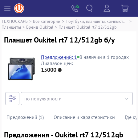
ТЕХНОСКАРБ
>
Все категории
>
Ноутбуки, планшеты, компьютеры
>
Планшеты
>
Бренд Oukitel
>
Планшет Oukitel rt7 12/512gb
Планшет Oukitel rt7 12/512gb б/у
Предложений: 1
В наличии в 1 городах
Диапазон цен:
15000 ₴
Предложений (1)
Описание и характеристики
Где к
Предложения - Oukitel rt7 12/512gb