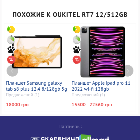
ПОХОЖИЕ К OUKITEL RT7 12/512GB
Планшет Samsung galaxy
Планшет Apple ipad pro 11
tab s8 plus 12.4 8/128gb 5g
2022 wi-fi 128gb
t
Предложений (1)
Предложений (4)
П
18000 грн
15500 - 22560 грн
Партнеры: