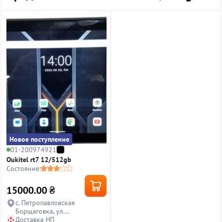
Новое поступление
01-200974921
Oukitel rt7 12/512gb
Состояние:
15000.00
₴
с. Петропавловская
Борщаговка, ул.
Петропавловская, 14
Доставка НП