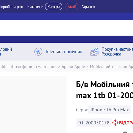
івробітництво
Магазини
Кар'єра
Акції
Гарантія
ловий
Покупка частин
Telegram-помічник
н
Розсрочка
обільні телефони і смартфони
>
Бренд Apple
>
Мобільний телефон Ap
Б/в Мобільний 
max 1tb 01-20
Серія:
iPhone 16 Pro Max
01-200950178
ВІДП