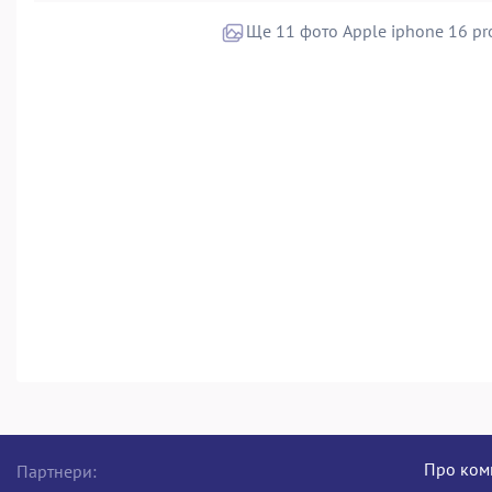
Про ком
Партнери: