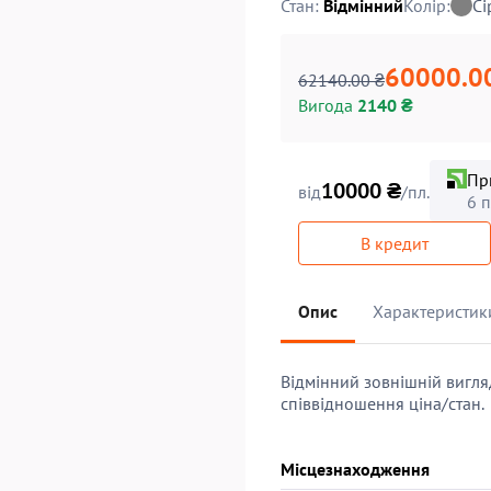
Стан:
Відмінний
Колір:
Сі
60000.0
62140.00 ₴
Вигода
2140 ₴
Пр
10000 ₴
від
/пл.
6 
В кредит
Опис
Характеристик
Відмінний зовнішній вигля
співвідношення ціна/стан.
Місцезнаходження