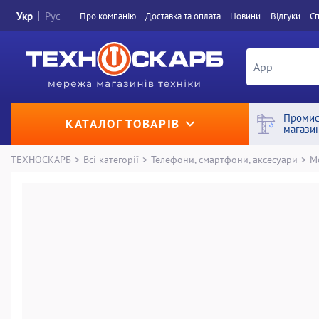
Укр
Рус
Про компанiю
Доставка та оплата
Новини
Вiдгуки
Сп
Промис
КАТАЛОГ ТОВАРІВ
магази
ТЕХНОСКАРБ
>
Всі категорії
>
Телефони, смартфони, аксесуари
>
М