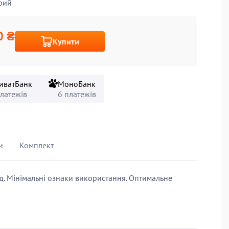
рий
0 ₴
Купити
иватБанк
МоноБанк
платежів
6 платежів
и
Комплект
д. Мінімальні ознаки використання. Оптимальне