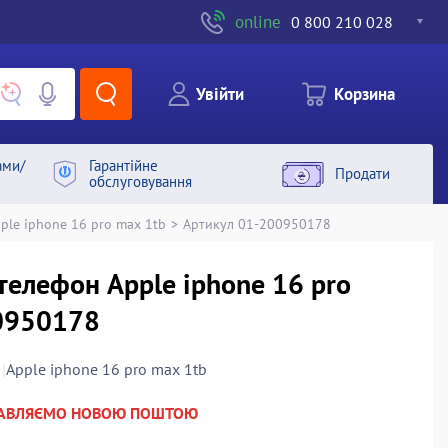
online
0 800 210 028
Увiйти
Корзина
ами/
Гарантiйне
Продати
обслуговування
ple iphone 16 pro max 1tb
>
Артикул 01-200950178
телефон Apple iphone 16 pro
0950178
|
Apple iphone 16 pro max 1tb
РАВЛЯЄМО НОВОЮ ПОШТОЮ