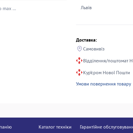
Львів
Ще 11 фото Apple iphone 16 pro max 1tb
Доставка:
Самовивіз
Відділення/поштомат Н
Кур’єром Нової Пошти
Умови повернення товару
панію
Каталог техніки
Гарантійне обслуговуван