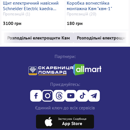
Щит електричний навісний
Коробка вогнестійка
Schneider Electric kaedra
монтажна Квм "квм-1"
13983
Пропозицій (1)
Пропозицій (20)
3100 грн
180 грн
Розподільні електрощити Квм
Розподільні електрощити 
Партнери:
Приєднуйтесь:
Єдиний ключ до всіх сервісів
Застосунок Скарбниця
App Store