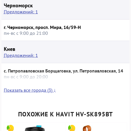
Черноморск
Предложений: 1
г. Черноморск, просп. Мира, 16/59-Н
пн-вс с 9:00 до 21:00
Киев
Предложений: 1
с. Петропавловская Борщаговка, ул. Петропавловская, 14
пн-вс с 9:00 до 20:00
Показать все города (3) ↓
Тернополь
Предложений: 1
ПОХОЖИЕ К HAVIT HV-SK895BT
г. Тернополь, б-р Шевченка, 14
пн-вс с 10:00 до 20:00