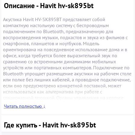
Описание - Havit hv-sk895bt
Акустика Havit HV-SK895BT представляет собой
компактную настольную систему с беспроводным
подключением по Bluetooth, предназначенную для
воспроизведения музыки, подкастов и звука из фильмов с
смартфонов, планшетов и ноутбуков. Модель
ориентирована на повседневное использование дома и в
офисе, когда требуется более выразительный звук по
сравнению со встроенными динамиками мобильных
устройств или портативных компьютеров. Подключение по
Bluetooth упрощает размещение акустики на рабочем столе
или полке без лишних кабелей, а проводное подключение,
если оно предусмотрено конкретной поставкой, может
использоваться как альтернатива при работе с
стационарной техникой. Органы управления на корпусе
дают возможность регулировать громкость и переключать
Читать полностью ↓
режимы без обращения к источнику сигнала. Такая акустика
подходит для прослушивания фоновой музыки, онлайн-
уроков, видеоконференций, а покупка б/у экземпляра часто
Где купить - Havit hv-sk895bt
позволяет получить рабочее устройство по более доступной
цене при проверке его состояния продавцом.