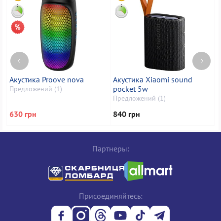
Акустика Proove nova
Акустика Xiaomi sound
А
pocket 5w
Предложений (1)
Предложений (1)
П
630 грн
840 грн
1
Партнеры:
Присоединяйтесь: