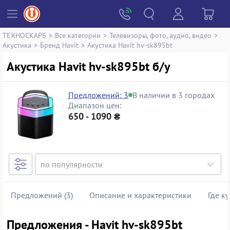
ТЕХНОСКАРБ
>
Все категории
>
Телевизоры, фото, аудио, видео
>
Акустика
>
Бренд Havit
>
Акустика Havit hv-sk895bt
Акустика Havit hv-sk895bt б/у
Предложений: 3
В наличии в 3 городах
Диапазон цен:
650 - 1090 ₴
Предложений (3)
Описание и характеристики
Где к
Предложения - Havit hv-sk895bt