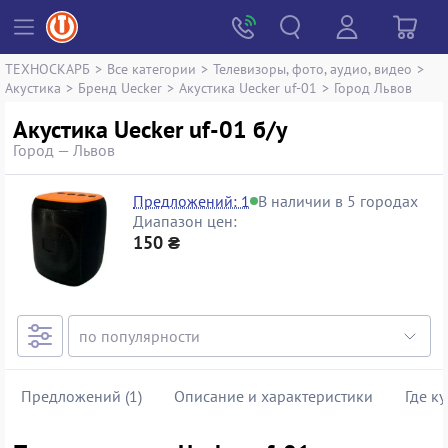
ТЕХНОСКАРБ
>
Все категории
>
Телевизоры, фото, аудио, видео
>
Акустика
>
Бренд Uecker
>
Акустика Uecker uf-01
>
Город Львов
Акустика Uecker uf-01 б/у
Город — Львов
Предложений: 1
В наличии в 5 городах
Диапазон цен:
150 ₴
Предложений (1)
Описание и характеристики
Где к