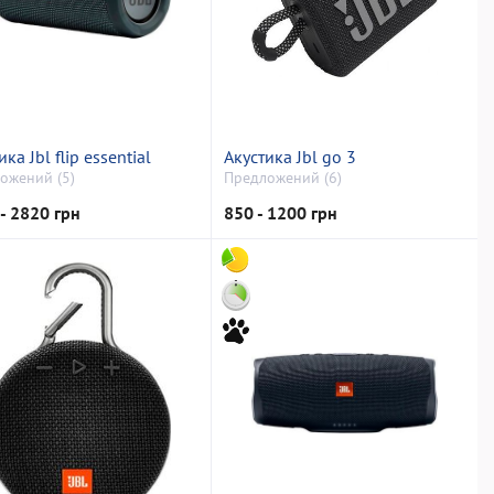
ка Jbl flip essential
Акустика Jbl go 3
ожений (5)
Предложений (6)
- 2820 грн
850 - 1200 грн