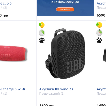
l clip 5
Акуст
й (2)
Предл
0 грн
6590
l charge 5 wi-fi
Акустика Jbl wind 3s
Акуст
й (1)
Предложений (1)
Предл
1600 грн
1450