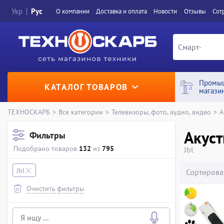
Укр
Рус
О компании
Доставка и оплата
Новости
Отзывы
Сот
Промы
КАТАЛОГ ТОВАРОВ
магази
ТЕХНОСКАРБ
>
Все категории
>
Телевизоры, фото, аудио, видео
>
А
Акуст
Фильтры
Подобрано товаров
132
из
795
Jbl
Jbl
Сортирова
Очистить фильтры