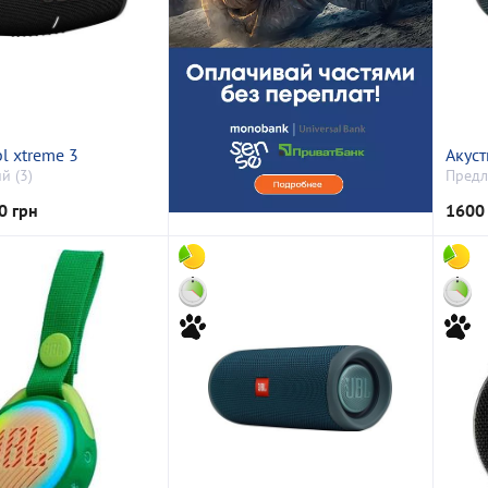
bl xtreme 3
Акусти
й (3)
Предл
0 грн
1600 