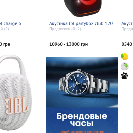
bl charge 6
Акустика Jbl partybox club 120
Акуст
й (9)
Предложений (2)
Предл
0 грн
10960 - 13000 грн
8540 