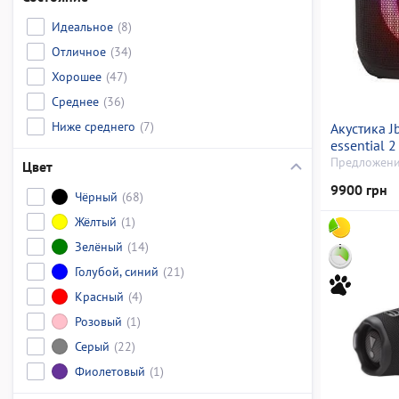
Идеальное
(8)
Отличное
(34)
Хорошее
(47)
Среднее
(36)
Ниже среднего
(7)
Акустика J
essential 2
Предложени
Цвет
9900 грн
Чёрный
(68)
Жёлтый
(1)
Зелёный
(14)
Голубой, синий
(21)
Красный
(4)
Розовый
(1)
Серый
(22)
Фиолетовый
(1)