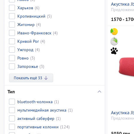
Акустика Jb
Харьков
(6)
Предложени
Кропивницкий
(5)
1570 - 170
Житомир
(4)
Ивано-Франковск
(4)
Кривой Рог
(4)
Ужгород
(4)
Ровно
(3)
Запорожье
(3)
Показать ещё 33
Тип
bluetooth-колонка
(1)
мультимедийная акустика
(1)
Акустика Jb
активный сабвуфер
(1)
Предложени
портативные колонки
(124)
5030 грн