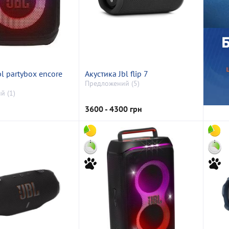
bl partybox encore
Акустика Jbl flip 7
Предложений (5)
й (1)
3600 - 4300 грн