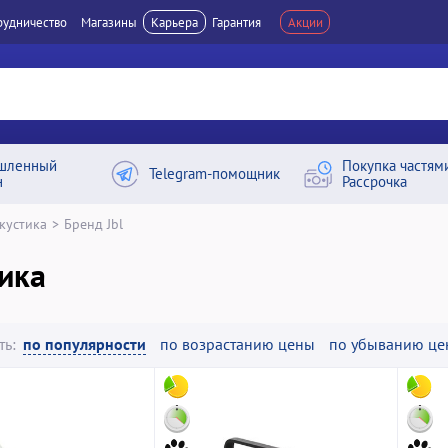
рудничество
Магазины
Карьера
Гарантия
Акции
шленный
Покупка частям
Telegram-помощник
н
Рассрочка
кустика
>
Бренд Jbl
ика
ть:
по популярности
по возрастанию цены
по убыванию це