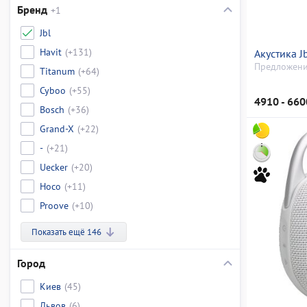
Бренд
+1
Jbl
Havit
(+131)
Акустика J
Предложени
Titanum
(+64)
Cyboo
(+55)
4910 - 660
Bosch
(+36)
Grand-X
(+22)
-
(+21)
Uecker
(+20)
Hoco
(+11)
Proove
(+10)
Показать ещё 146
Город
Киев
(45)
Львов
(6)