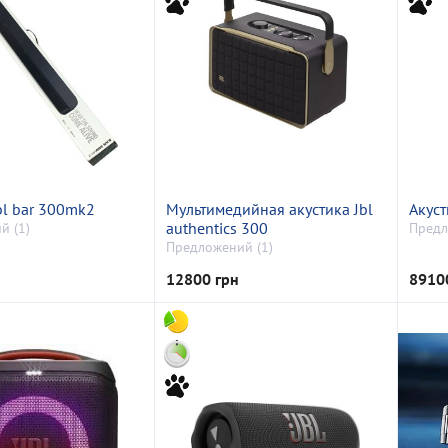
bl bar 300mk2
Мультимедийная акустика Jbl
Акуст
authentics 300
й (1)
Предл
Предложений (1)
12800 грн
8910