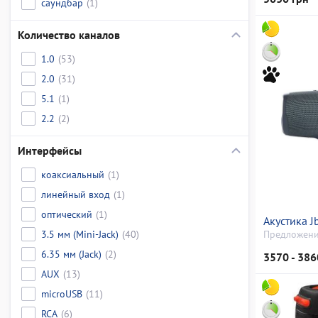
саундбар
(1)
Количество каналов
1.0
(53)
2.0
(31)
5.1
(1)
2.2
(2)
Интерфейсы
коаксиальный
(1)
линейный вход
(1)
оптический
(1)
Акустика Jb
3.5 мм (Mini-Jack)
(40)
Предложени
6.35 мм (Jack)
(2)
3570 - 386
AUX
(13)
microUSB
(11)
RCA
(6)