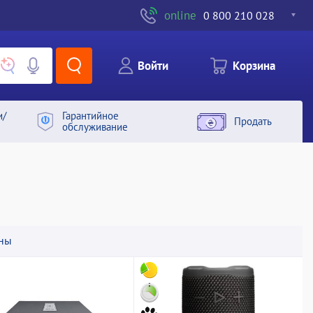
online
0 800 210 028
Войти
Корзина
и/
Гарантийное
Продать
обслуживание
ны