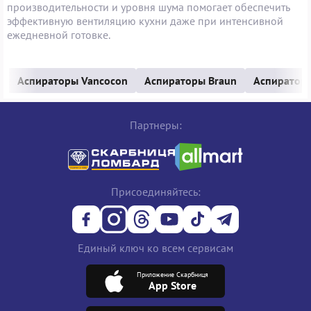
производительности и уровня шума помогает обеспечить
эффективную вентиляцию кухни даже при интенсивной
ежедневной готовке.
Аспираторы Vancocon
Аспираторы Braun
Аспиратор
Партнеры:
Присоединяйтесь:
Единый ключ ко всем сервисам
Приложение Скарбниця
App Store